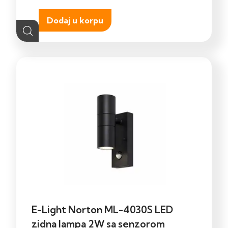
Dodaj u korpu
E-Light Norton ML-4030S LED
zidna lampa 2W sa senzorom