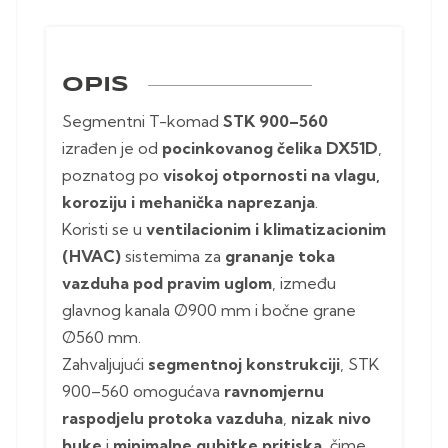
OPIS
Segmentni T-komad
STK 900–560
izrađen je od
pocinkovanog čelika DX51D
,
poznatog po
visokoj otpornosti na vlagu,
koroziju i mehanička naprezanja
.
Koristi se u
ventilacionim i klimatizacionim
(HVAC)
sistemima za
grananje toka
vazduha pod pravim uglom
, između
glavnog kanala Ø900 mm i bočne grane
Ø560 mm.
Zahvaljujući
segmentnoj konstrukciji
, STK
900–560 omogućava
ravnomjernu
raspodjelu protoka vazduha
,
nizak nivo
buke
i
minimalne gubitke pritiska
, čime