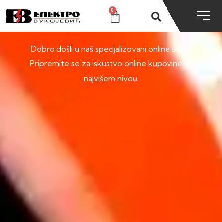
0
SHOP
Dobro došli u naš specijalizovani online shop.
Pripremite se za iskustvo online kupovine na
najvišem nivou.