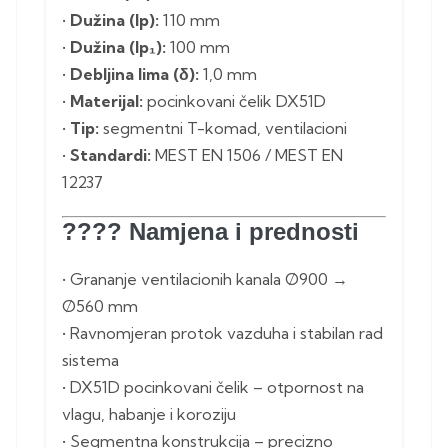
•
Dužina (lp):
110 mm
•
Dužina (lp₁):
100 mm
•
Debljina lima (δ):
1,0 mm
•
Materijal:
pocinkovani čelik DX51D
•
Tip:
segmentni T-komad, ventilacioni
•
Standardi:
MEST EN 1506 / MEST EN
12237
????️
Namjena i prednosti
• Grananje ventilacionih kanala Ø900 →
Ø560 mm
• Ravnomjeran protok vazduha i stabilan rad
sistema
• DX51D pocinkovani čelik – otpornost na
vlagu, habanje i koroziju
• Segmentna konstrukcija – precizno