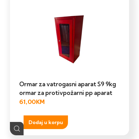
Ormar za vatrogasni aparat S9 9kg
ormar za protivpožarni pp aparat
61,00
KM
Dodaj u korpu