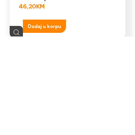
46,20
KM
Dodaj u korpu
Kontakt
Shop
Ukoliko trebate
Pretražite naš online
pomoć posjetite našu
shop.
kontak stranicu.
POSJETITE
POSJETITE