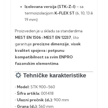
Izolovana verzija (STK-Z-I)
– sa
termoizolacijom
K-FLEX ST
(6, 10, 13 ili
19 mm)
Proizveden je u skladu sa standardima
MEST EN 1506
i
MEST EN 12237
, što
garantuje
precizne dimenzije
,
visok
kvalitet spojeva
i
potpunu
kompatibilnost sa svim ENPRO
fazonskim elementima
.
Tehničke karakteristike
•
Model:
STK 900–560
•
Šifra artikla:
001418
•
Ulazni prečnik (d₁):
900 mm
•
Grana (d₃):
560 mm