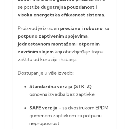
se postiže
dugotrajna pouzdanost i
visoka energetska efikasnost sistema
.
Proizvod je izrađen
precizno i robusno
, sa
potpuno zaptivenim spojevima
,
jednostavnom montažom
i
otpornim
završnim slojem
koji obezbjeđuje trajnu
zaštitu od korozije i habanja.
Dostupan je u više izvedbi:
Standardna verzija (STK-Z)
–
osnovna izvedba bez zaptivke
SAFE verzija
– sa dvostrukom EPDM
gumenom zaptivkom za potpunu
nepropusnost