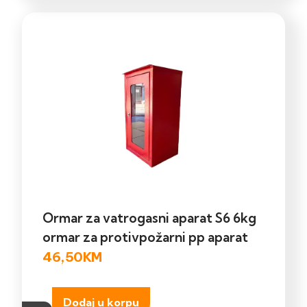
Ormar za vatrogasni aparat S6 6kg
ormar za protivpožarni pp aparat
46,50
KM
Dodaj u korpu