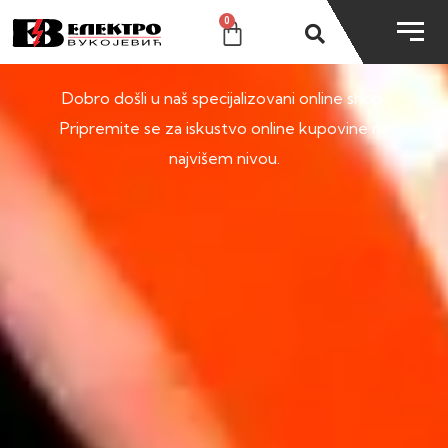
0
SHOP
Dobro došli u naš specijalizovani online shop.
Pripremite se za iskustvo online kupovine na
najvišem nivou.