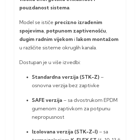
pouzdanost sistema
.
Model se ističe
precizno izrađenim
spojevima
,
potpunom zaptivenošću
,
dugim radnim vijekom
i
lakom montažom
u različite sisteme okruglih kanala.
Dostupan je u više izvedbi:
Standardna verzija (STK-Z)
–
osnovna verzija bez zaptivke
SAFE verzija
– sa dvostrukom EPDM
gumenom zaptivkom za potpunu
nepropusnost
Izolovana verzija (STK-Z-I)
– sa