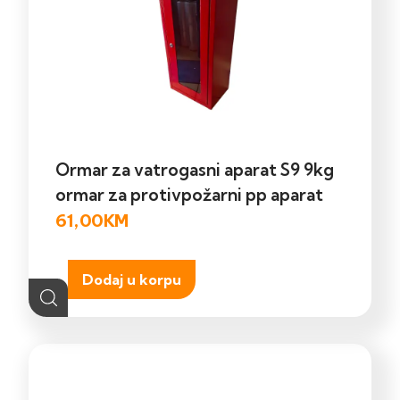
Ormar za vatrogasni aparat S9 9kg
ormar za protivpožarni pp aparat
61,00
KM
Dodaj u korpu