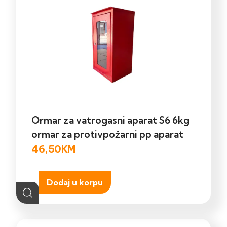
Ormar za vatrogasni aparat S6 6kg
ormar za protivpožarni pp aparat
46,50
KM
Dodaj u korpu