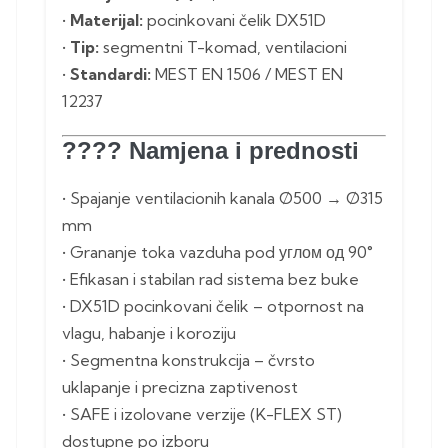
•
Materijal:
pocinkovani čelik DX51D
•
Tip:
segmentni T-komad, ventilacioni
•
Standardi:
MEST EN 1506 / MEST EN
12237
????️
Namjena i prednosti
• Spajanje ventilacionih kanala Ø500 → Ø315
mm
• Grananje toka vazduha pod углом од 90°
• Efikasan i stabilan rad sistema bez buke
• DX51D pocinkovani čelik – otpornost na
vlagu, habanje i koroziju
• Segmentna konstrukcija – čvrsto
uklapanje i precizna zaptivenost
• SAFE i izolovane verzije (K-FLEX ST)
dostupne po izboru