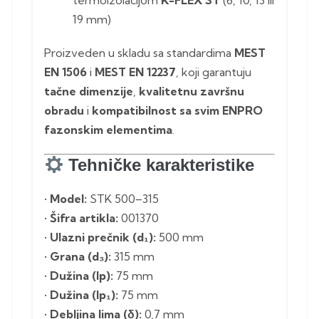
termoizolacijom
K-FLEX ST
(6, 10, 13 ili
19 mm)
Proizveden u skladu sa standardima
MEST
EN 1506
i
MEST EN 12237
, koji garantuju
tačne dimenzije
,
kvalitetnu završnu
obradu
i
kompatibilnost sa svim ENPRO
fazonskim elementima
.
Tehničke karakteristike
•
Model:
STK 500–315
•
Šifra artikla:
001370
•
Ulazni prečnik (d₁):
500 mm
•
Grana (d₃):
315 mm
•
Dužina (lp):
75 mm
•
Dužina (lp₁):
75 mm
•
Debljina lima (δ):
0,7 mm