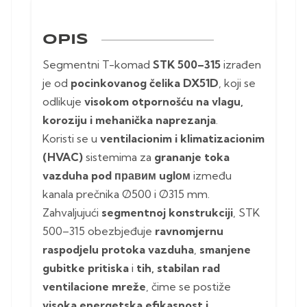
OPIS
Segmentni T-komad
STK 500–315
izrađen
je od
pocinkovanog čelika DX51D
, koji se
odlikuje
visokom otpornošću na vlagu,
koroziju i mehanička naprezanja
.
Koristi se u
ventilacionim i klimatizacionim
(HVAC)
sistemima za
grananje toka
vazduha pod правим uglом
između
kanala prečnika Ø500 i Ø315 mm.
Zahvaljujući
segmentnoj konstrukciji
, STK
500–315 obezbjeđuje
ravnomjernu
raspodjelu protoka vazduha
,
smanjene
gubitke pritiska
i
tih, stabilan rad
ventilacione mreže
, čime se postiže
visoka energetska efikasnost i