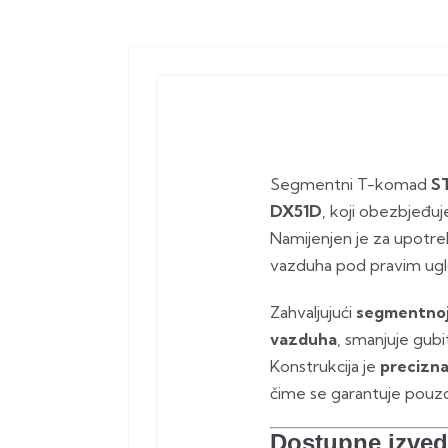
Segmentni T-komad
S
DX51D
, koji obezbjeđuj
Namijenjen je za upotr
vazduha pod pravim ug
Zahvaljujući
segmentnoj 
vazduha
, smanjuje gubi
Konstrukcija je
precizna
čime se garantuje pouzda
Dostupne izve