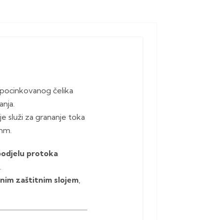
 pocinkovanog čelika
anja.
je služi za grananje toka
mm.
odjelu protoka
.
nim zaštitnim slojem
,