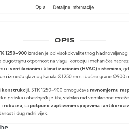
Opis
Detaljne informacije
OPIS
TK 1250–900
izrađen je od visokokvalitetnog hladnovaljanog
e dugotrajnu otpornost na vlagu, koroziju i mehanička naprez
ebu u
ventilacionim i klimatizacionim (HVAC) sistemima
, gd
lom između glavnog kanala Ø1250 mm i bočne grane Ø900 
konstrukciji
, STK 1250–900 omogućava
ravnomjernu rasp
tke pritiska i obezbjeđuje tihi, stabilan rad ventilacione mreže
 i robusna
, sa
potpuno zaptivenim spojevima
i
antikoroziv
nost i dug radni vijek.
dbe