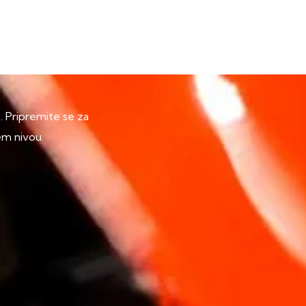
p. Pripremite se za
em nivou.