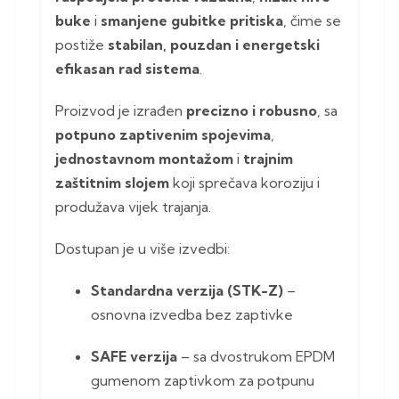
buke
i
smanjene gubitke pritiska
, čime se
postiže
stabilan, pouzdan i energetski
efikasan rad sistema
.
Proizvod je izrađen
precizno i robusno
, sa
potpuno zaptivenim spojevima
,
jednostavnom montažom
i
trajnim
zaštitnim slojem
koji sprečava koroziju i
produžava vijek trajanja.
Dostupan je u više izvedbi:
Standardna verzija (STK-Z)
–
osnovna izvedba bez zaptivke
SAFE verzija
– sa dvostrukom EPDM
gumenom zaptivkom za potpunu