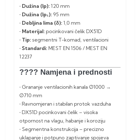
•
Dužina (lp):
120 mm
•
Dužina (lp₁):
95 mm
•
Debljina lima (δ):
1,0 mm
•
Materijal:
pocinkovani čelik DX51D
•
Tip:
segmentni T-komad, ventilacioni
•
Standardi:
MEST EN 1506 / MEST EN
12237
????️
Namjena i prednosti
• Grananje ventilacionih kanala Ø1000 →
Ø710 mm
• Ravnomjeran i stabilan protok vazduha
• DX51D pocinkovani čelik – visoka
otpornost na vlagu, habanje i koroziju
• Segmentna konstrukcija – precizno
uklapanje i potpuno zaptivanje spojeva