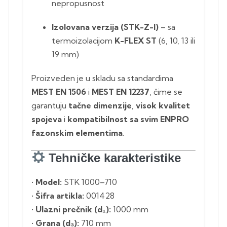
nepropusnost
Izolovana verzija (STK-Z-I)
– sa
termoizolacijom
K-FLEX ST
(6, 10, 13 ili
19 mm)
Proizveden je u skladu sa standardima
MEST EN 1506
i
MEST EN 12237
, čime se
garantuju
tačne dimenzije
,
visok kvalitet
spojeva
i
kompatibilnost sa svim ENPRO
fazonskim elementima
.
Tehničke karakteristike
•
Model:
STK 1000–710
•
Šifra artikla:
001428
•
Ulazni prečnik (d₁):
1000 mm
•
Grana (d₃):
710 mm