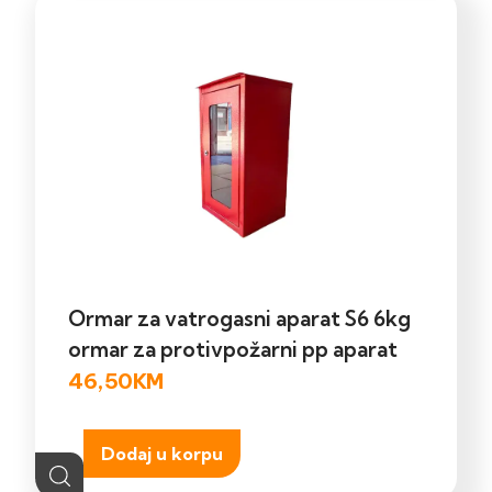
Ormar za vatrogasni aparat S6 6kg
ormar za protivpožarni pp aparat
46,50
KM
Dodaj u korpu