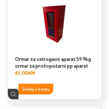
Ormar za vatrogasni aparat S9 9kg
ormar za protivpožarni pp aparat
61,00
KM
Dodaj u korpu