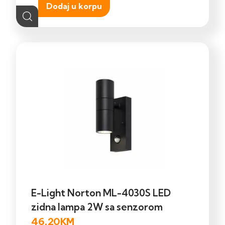
Dodaj u korpu
E-Light Norton ML-4030S LED
zidna lampa 2W sa senzorom
46,20
KM