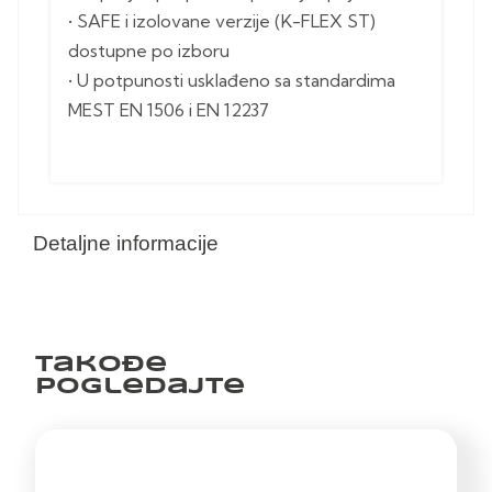
• SAFE i izolovane verzije (K-FLEX ST)
dostupne po izboru
• U potpunosti usklađeno sa standardima
MEST EN 1506 i EN 12237
Detaljne informacije
Takođe
pogledajte