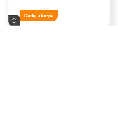
Dodaj u korpu
Kontakt
Shop
Ukoliko trebate
Pretražite naš online
pomoć posjetite našu
shop.
kontak stranicu.
POSJETITE
POSJETITE