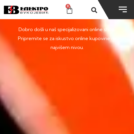
0
SHOP
Dobro došli u naš specijalizovani online shop.
Pripremite se za iskustvo online kupovine na
najvišem nivou.