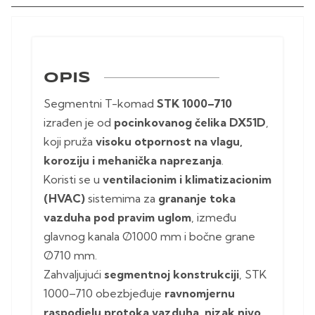
OPIS
Segmentni T-komad
STK 1000–710
izrađen je od
pocinkovanog čelika DX51D
,
koji pruža
visoku otpornost na vlagu,
koroziju i mehanička naprezanja
.
Koristi se u
ventilacionim i klimatizacionim
(HVAC)
sistemima za
grananje toka
vazduha pod pravim uglom
, između
glavnog kanala Ø1000 mm i bočne grane
Ø710 mm.
Zahvaljujući
segmentnoj konstrukciji
, STK
1000–710 obezbjeđuje
ravnomjernu
raspodjelu protoka vazduha
,
nizak nivo