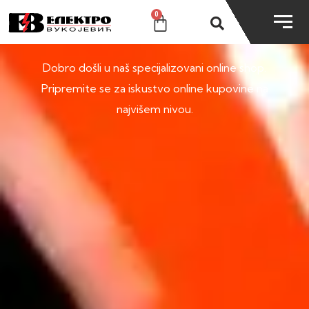
0
SHOP
Dobro došli u naš specijalizovani online shop.
Pripremite se za iskustvo online kupovine na
najvišem nivou.