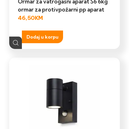
Ormar za vatrogasni aparat S6 6kg
ormar za protivpožarni pp aparat
46,50
KM
Dodaj u korpu