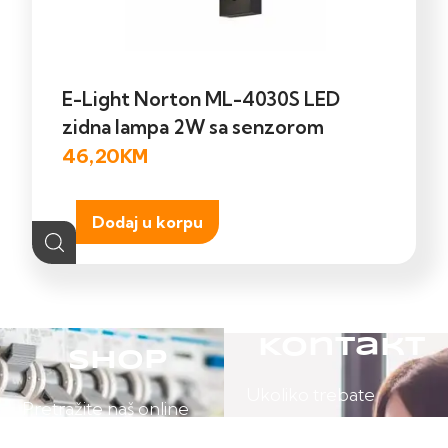
E-Light Norton ML-4030S LED
zidna lampa 2W sa senzorom
46,20
KM
Dodaj u korpu
Kontakt
Shop
Ukoliko trebate
Pretražite naš online
pomoć posjetite našu
shop.