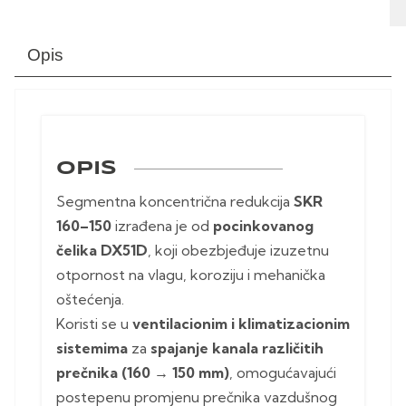
Opis
OPIS
Segmentna koncentrična redukcija
SKR
160–150
izrađena je od
pocinkovanog
čelika DX51D
, koji obezbjeđuje izuzetnu
otpornost na vlagu, koroziju i mehanička
oštećenja.
Koristi se u
ventilacionim i klimatizacionim
sistemima
za
spajanje kanala različitih
prečnika (160 → 150 mm)
, omogućavajući
postepenu promjenu prečnika vazdušnog