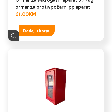
Ormar za vatrogasni aparat S9 9kg
ormar za protivpožarni pp aparat
61,00
KM
Dodaj u korpu