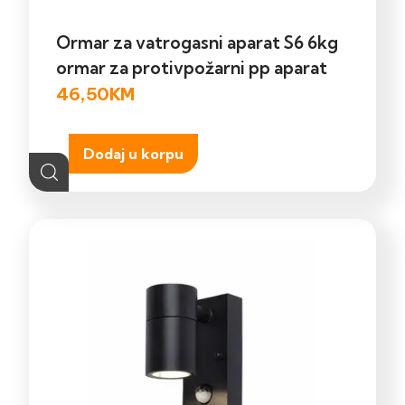
Ormar za vatrogasni aparat S6 6kg
ormar za protivpožarni pp aparat
46,50
KM
Dodaj u korpu