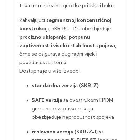
toka uz minimalne gubitke pritiska i buku.
Zahvaljujući
segmentnoj koncentričnoj
konstrukciji
, SKR 160–150 obezbjeđuje
precizno uklapanje, potpunu
zaptivenost i visoku stabilnost spojeva
,
čime se osigurava dug radni vijek i
pouzdanost sistema.
Dostupna je u više izvedbi:
standardna verzija (SKR-Z)
SAFE verzija
sa dvostrukom EPDM
gumenom zaptivkom koja
obezbjeđuje nepropusnost spojeva
izolovana verzija (SKR-Z-I)
sa