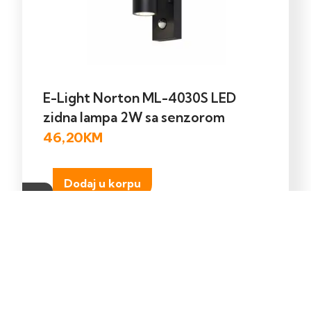
E-Light Norton ML-4030S LED
zidna lampa 2W sa senzorom
46,20
KM
Dodaj u korpu
Kontakt
Shop
Ukoliko trebate