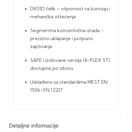
DX51D čelik – otpornost na koroziju i
mehanička oštećenja
Segmentna koncentrična izrada –
precizno uklapanje i potpuno
zaptivanje
SAFE i izolovane verzije (K-FLEX ST)
dostupne po izboru
Usklađeno sa standardima MEST EN
1506 i EN 12237
Detaljne informacije