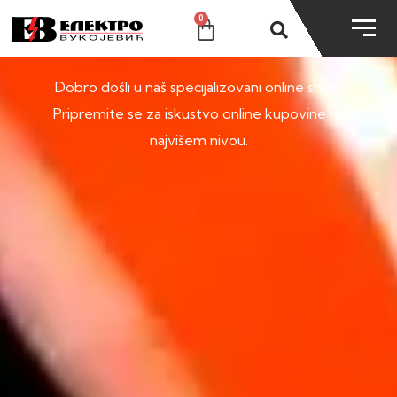
0
SHOP
Dobro došli u naš specijalizovani online shop.
Pripremite se za iskustvo online kupovine na
najvišem nivou.