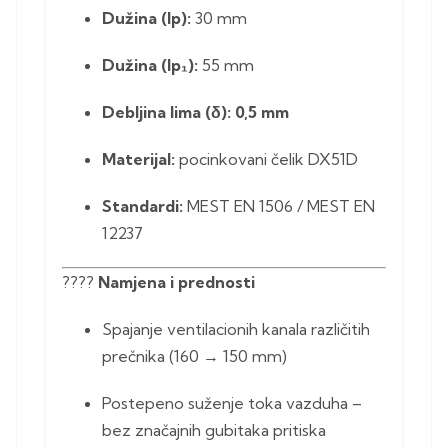
Dužina (lp):
30 mm
Dužina (lp₁):
55 mm
Debljina lima (δ):
0,5 mm
Materijal:
pocinkovani čelik DX51D
Standardi:
MEST EN 1506 / MEST EN
12237
????️
Namjena i prednosti
Spajanje ventilacionih kanala različitih
prečnika (160 → 150 mm)
Postepeno suženje toka vazduha –
bez značajnih gubitaka pritiska