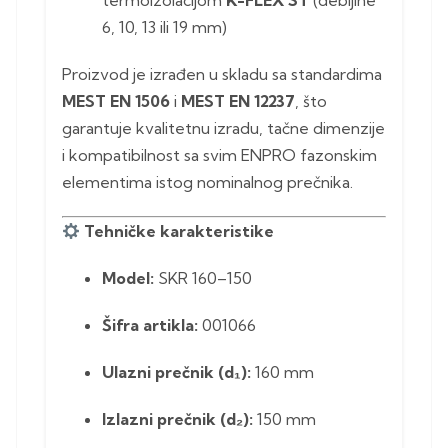
termoizolacijom
K-FLEX ST
(debljine
6, 10, 13 ili 19 mm)
Proizvod je izrađen u skladu sa standardima
MEST EN 1506
i
MEST EN 12237
, što
garantuje kvalitetnu izradu, tačne dimenzije
i kompatibilnost sa svim ENPRO fazonskim
elementima istog nominalnog prečnika.
Tehničke karakteristike
Model:
SKR 160–150
Šifra artikla:
001066
Ulazni prečnik (d₁):
160 mm
Izlazni prečnik (d₂):
150 mm