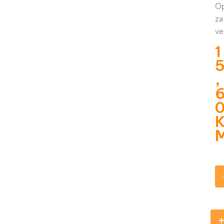
O
za
ve
1
,