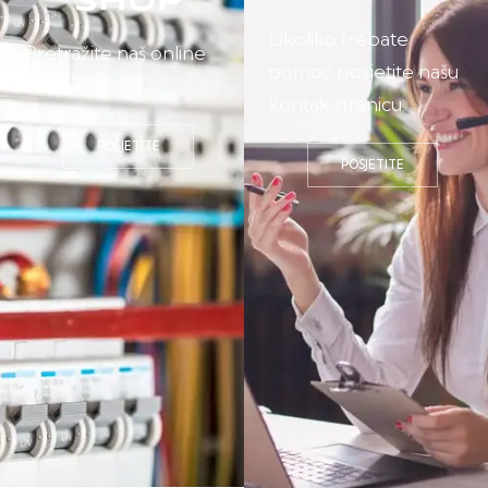
Shop
Ukoliko trebate
Pretražite naš online
pomoć posjetite našu
shop.
kontak stranicu.
POSJETITE
POSJETITE