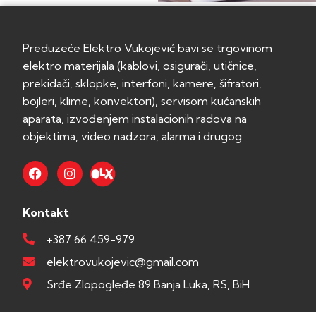
Preduzeće Elektro Vukojević bavi se trgovinom
elektro materijala (kablovi, osigurači, utičnice,
prekidači, sklopke, interfoni, kamere, šifratori,
bojleri, klime, konvektori), servisom kućanskih
aparata, izvođenjem instalacionih radova na
objektima, video nadzora, alarma i drugog.
Kontakt
+387 66 459-979
elektrovukojevic@gmail.com
Srđe Zlopogleđe 89 Banja Luka, RS, BiH