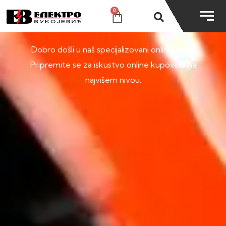
0
SHOP
Dobro došli u naš specijalizovani online shop.
Pripremite se za iskustvo online kupovine na
najvišem nivou.