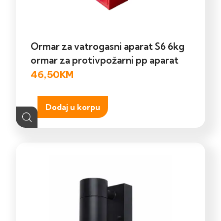
Ormar za vatrogasni aparat S6 6kg
ormar za protivpožarni pp aparat
46,50
KM
Dodaj u korpu