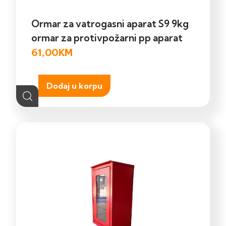
Ormar za vatrogasni aparat S9 9kg
ormar za protivpožarni pp aparat
61,00
KM
Dodaj u korpu