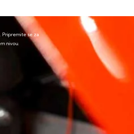
p. Pripremite se za
em nivou.