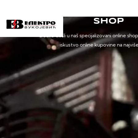
SHOP
Dobro došli u naš specijalizovani online sho
iskustvo online kupovine na najviš