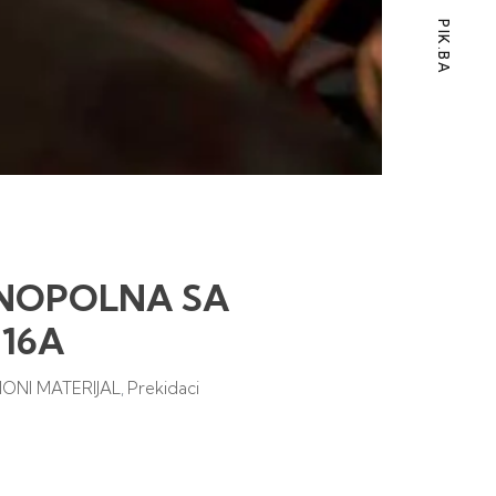
PIK.BA
DNOPOLNA SA
 16A
ONI MATERIJAL
Prekidaci
,
0