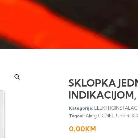
SKLOPKA JE
INDIKACIJOM,
ELEKTROINSTALACI
Kategorije:
Aling CONEL
Under 10
Tagovi:
,
0,00
KM