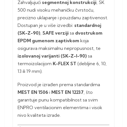
Zahvaljujući
segmentnoj konstrukciji
, SK
500 nudi visoku mehaničku čvrstoću,
precizno uklapanje i pouzdanu zaptivenost.
Dostupan je u više izvedbi:
standardnoj
(SK-Z-90)
,
SAFE verziji
sa
dvostrukom
EPDM gumenom zaptivkom
koja
osigurava maksimalnu nepropusnost, te
izolovanoj varijanti (SK-Z-I-90)
sa
termoizolacijom
K-FLEX ST
(debljine 6, 10,
13 ili 19 mm).
Proizvod je izrađen prema standardima
MEST EN 1506
i
MEST EN 12237
, što
garantuje punu kompatibilnost sa svim
ENPRO ventilacionim elementima i visok
nivo kvaliteta izrade.