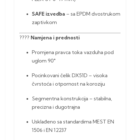
SAFE izvedba
– sa EPDM dvostrukom
zaptivkom
????️
Namjena i prednosti
Promjena pravca toka vazduha pod
uglom 90°
Pocinkovani čelik DX51D – visoka
čvrstoća i otpornost na koroziju
Segmentna konstrukcija – stabilna,
precizna i dugotrajna
Usklađeno sa standardima MEST EN
1506 i EN 12237