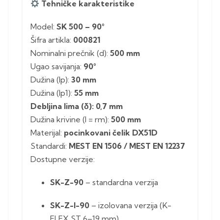
Tehničke karakteristike
Model:
SK 500 – 90°
Šifra artikla:
000821
Nominalni prečnik (d):
500 mm
Ugao savijanja:
90°
Dužina (lp):
30 mm
Dužina (lp1):
55 mm
Debljina lima (δ): 0,7 mm
Dužina krivine (l = rm):
500 mm
Materijal:
pocinkovani čelik DX51D
Standardi:
MEST EN 1506 / MEST EN 12237
Dostupne verzije:
SK-Z-90
– standardna verzija
SK-Z-I-90
– izolovana verzija (K-
FLEX ST 6–19 mm)