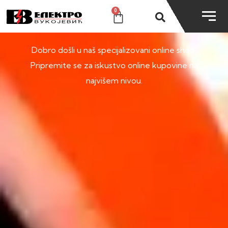
0
SHOP
Dobro došli u naš specijalizovani online shop.
Pripremite se za iskustvo online kupovine na
najvišem nivou.