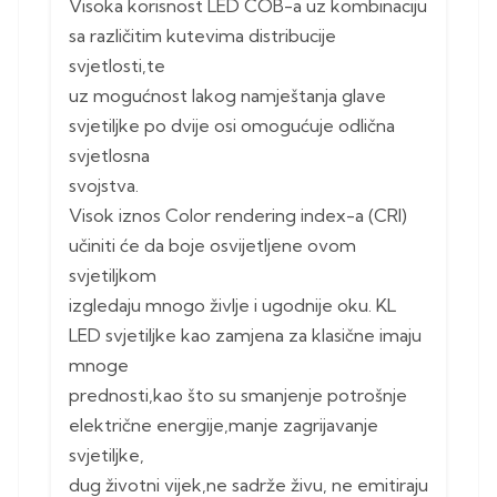
Visoka korisnost LED COB-a uz kombinaciju
sa različitim kutevima distribucije
svjetlosti,te
uz mogućnost lakog namještanja glave
svjetiljke po dvije osi omogućuje odlična
svjetlosna
svojstva.
Visok iznos Color rendering index-a (CRI)
učiniti će da boje osvijetljene ovom
svjetiljkom
izgledaju mnogo življe i ugodnije oku. KL
LED svjetiljke kao zamjena za klasične imaju
mnoge
prednosti,kao što su smanjenje potrošnje
električne energije,manje zagrijavanje
svjetiljke,
dug životni vijek,ne sadrže živu, ne emitiraju