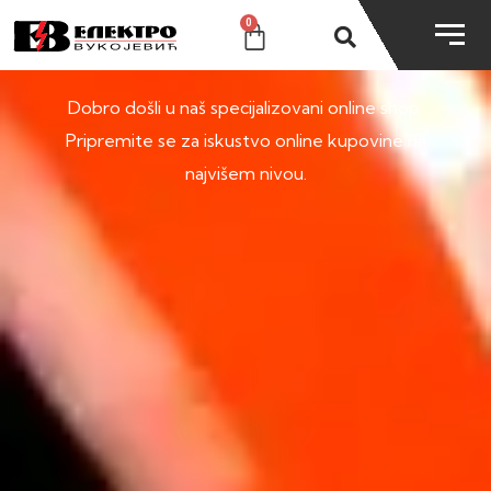
0
SHOP
Dobro došli u naš specijalizovani online shop.
Pripremite se za iskustvo online kupovine na
najvišem nivou.