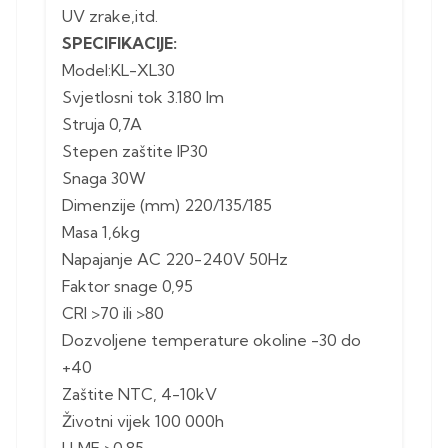
UV zrake,itd.
SPECIFIKACIJE:
Model:KL-XL30
Svjetlosni tok 3.180 lm
Struja 0,7A
Stepen zaštite IP30
Snaga 30W
Dimenzije (mm) 220/135/185
Masa 1,6kg
Napajanje AC 220-240V 50Hz
Faktor snage 0,95
CRI >70 ili >80
Dozvoljene temperature okoline -30 do
+40
Zaštite NTC, 4-10kV
Životni vijek 100 000h