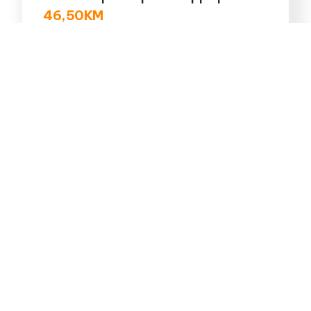
46,50
KM
Dodaj u korpu