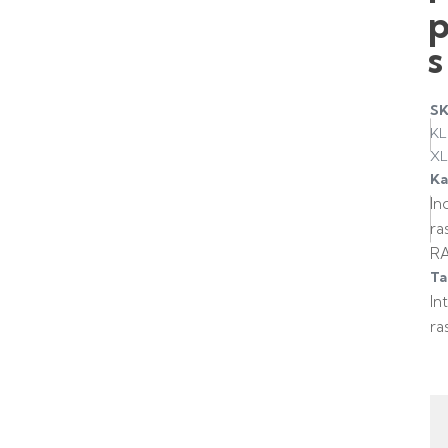
s
S
KL
XL
Ka
In
ra
R
Ta
In
ra