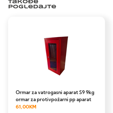
Takođe
pogledajte
Ormar za vatrogasni aparat S9 9kg
ormar za protivpožarni pp aparat
61,00
KM