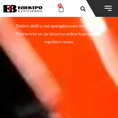
0
SHOP
Dobro došli u naš specijalizovani online shop.
Pripremite se za iskustvo online kupovine na
najvišem nivou.