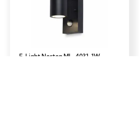
E-Light Norton ML-4031-1W
vanjska zidna lampa GU10
39,00
KM
Dodaj u korpu