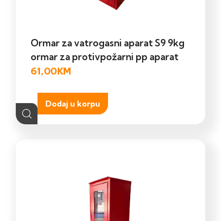
Ormar za vatrogasni aparat S9 9kg
ormar za protivpožarni pp aparat
61,00
KM
Dodaj u korpu