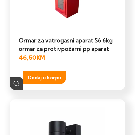
Ormar za vatrogasni aparat S6 6kg
ormar za protivpožarni pp aparat
46,50
KM
Dodaj u korpu