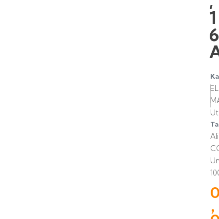
,
1
Ka
E
MA
Ut
Ta
Al
C
U
10
,