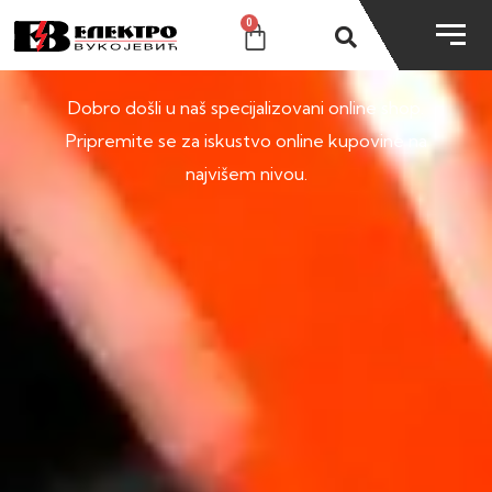
0
SHOP
Dobro došli u naš specijalizovani online shop.
Pripremite se za iskustvo online kupovine na
najvišem nivou.