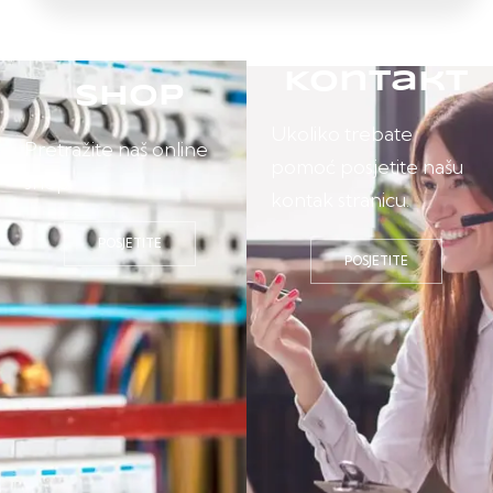
Kontakt
Shop
Ukoliko trebate
Pretražite naš online
pomoć posjetite našu
shop.
kontak stranicu.
POSJETITE
POSJETITE