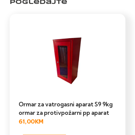
pogledajte
Ormar za vatrogasni aparat S9 9kg
ormar za protivpožarni pp aparat
61,00
KM