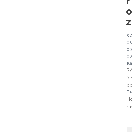
r
z
S
08
00
00
Ka
R
Se
po
Ta
H
ra