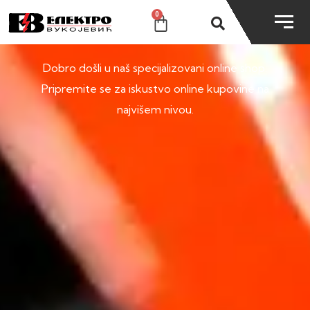
0
SHOP
Dobro došli u naš specijalizovani online shop.
Pripremite se za iskustvo online kupovine na
najvišem nivou.