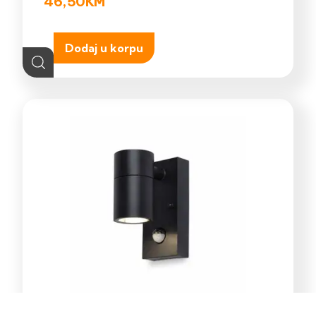
46,50
KM
Dodaj u korpu
E-Light Norton ML-4031-1W