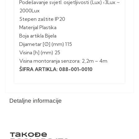
Podešavanje svjetl. osjetljivosti (Lux) ‹3Lux ~
2000Lux
Stepen zaštite IP20
Materijal Plastika
Boja artikla Bijela
Dijametar [Ø] (mm) 115
Visina [h] (mm) 25
Visina montoranja senzora: 2,2m – 4m
ŠIFRA ARTIKLA: 088-001-0010
Detaljne informacije
Takođe