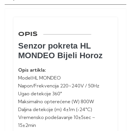
OPIS
Senzor pokreta HL
MONDEO Bijeli Horoz
Opis artikla:
Model:HL MONDEO
Napon/Frekvencija 220~240V / 50Hz
Ugao detekcije 360°
Maksimalno opterećene (W) 800W
Daljina detekcije (m) 4±1m (‹24°C)
Vremensko podešavanje 10±5sec ~
15±2min