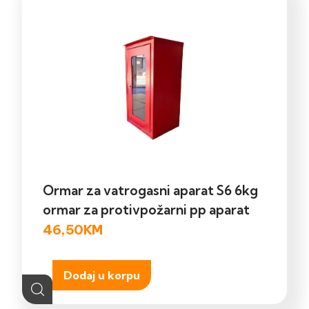
Ormar za vatrogasni aparat S6 6kg
ormar za protivpožarni pp aparat
46,50
KM
Dodaj u korpu