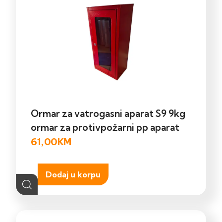
Ormar za vatrogasni aparat S9 9kg
ormar za protivpožarni pp aparat
61,00
KM
Dodaj u korpu