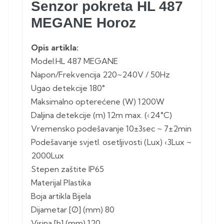
Senzor pokreta HL 487
MEGANE Horoz
Opis artikla:
Model:HL 487 MEGANE
Napon/Frekvencija 220~240V / 50Hz
Ugao detekcije 180°
Maksimalno opterećene (W) 1200W
Daljina detekcije (m) 12m max. (‹24°C)
Vremensko podešavanje 10±3sec ~ 7±2min
Podešavanje svjetl. osetljivosti (Lux) ‹3Lux ~
2000Lux
Stepen zaštite IP65
Materijal Plastika
Boja artikla Bijela
Dijametar [Ø] (mm) 80
Visina [h] (mm) 120