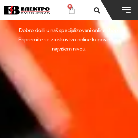
0
SHOP
Dobro došli u naš specijalizovani online shop.
Pripremite se za iskustvo online kupovine na
najvišem nivou.