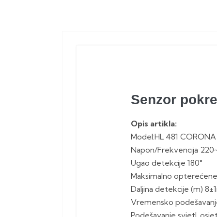
Senzor pokre
Opis artikla:
Model:HL 481 CORONA
Napon/Frekvencija 220
Ugao detekcije 180°
Maksimalno opterećen
Daljina detekcije (m) 8
Vremensko podešavanj
Podešavanje svjetl. osje