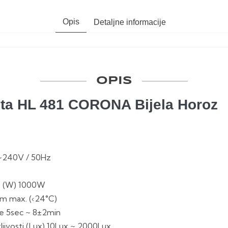
Opis
Detaljne informacije
OPIS
ta HL 481 CORONA Bijela Horoz
~240V / 50Hz
e (W) 1000W
±1m max. (‹24°C)
e 5sec ~ 8±2min
tljivosti (Lux) 10Lux ~ 2000Lux