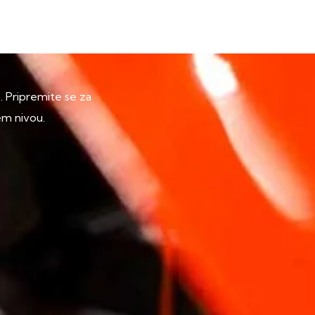
p. Pripremite se za
em nivou.