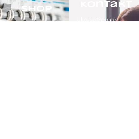
Kontakt
Shop
Ukoliko trebate
Pretražite naš online
pomoć posjetite našu
shop.
kontak stranicu.
POSJETITE
POSJETITE