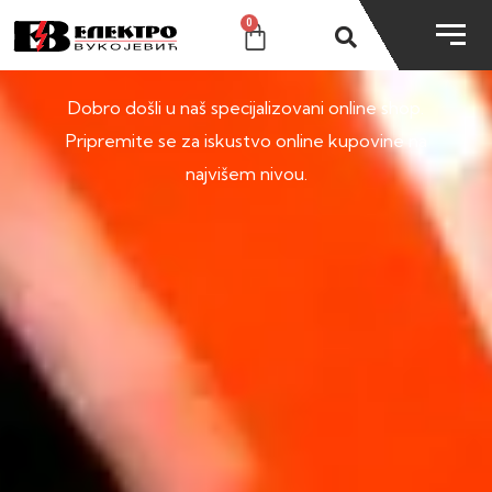
0
SHOP
Dobro došli u naš specijalizovani online shop.
Pripremite se za iskustvo online kupovine na
najvišem nivou.