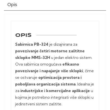
Opis
OPIS
Sabirnica PB-324
je dizajnirana za
povezivanje četiri motorne zaštitne
sklopke MMS-32H
u jedan elektro sistem.
Ova sabirnica omogućava
efikasno
povezivanje i napajanje više sklopki
, čime
se ostvaruje
optimizacija prostora i
poboljšava organizacija sistema
. Idealna je
za
industrijske i komercijalne aplikacije
u
kojima je potrebno integrisati više sklopki u
jedinstveni sistem zaštite.