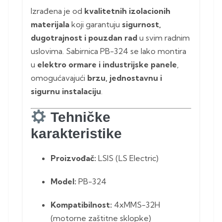
Izrađena je od
kvalitetnih izolacionih
materijala
koji garantuju
sigurnost,
dugotrajnost i pouzdan rad
u svim radnim
uslovima. Sabirnica PB-324 se lako montira
u
elektro ormare i industrijske panele
,
omogućavajući
brzu, jednostavnu i
sigurnu instalaciju
.
Tehničke
karakteristike
Proizvođač:
LSIS (LS Electric)
Model:
PB-324
Kompatibilnost:
4xMMS-32H
(motorne zaštitne sklopke)