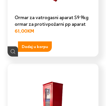
Ormar za vatrogasni aparat S9 9kg
ormar za protivpožarni pp aparat
61,00
KM
Dodaj u korpu