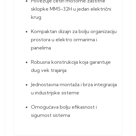
Povezuje četiri motorne zaštitne
sklopke MMS-32H u jedan električni
krug
Kompaktan dizajn za bolju organizaciju
prostora u elektro ormarima i
panelima
Robusna konstrukcija koja garantuje
dug vek trajanja
Jednostavna montaža i brza integracija
u industrijske sisteme
Omogućava bolju efikasnost i
sigurnost sistema