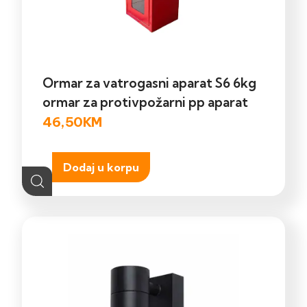
Ormar za vatrogasni aparat S6 6kg
ormar za protivpožarni pp aparat
46,50
KM
Dodaj u korpu