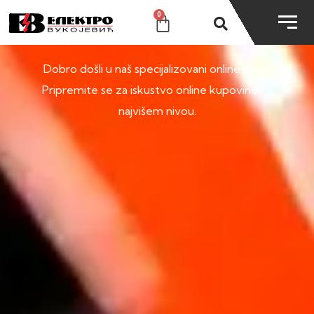
0
SHOP
Dobro došli u naš specijalizovani online shop.
Pripremite se za iskustvo online kupovine na
najvišem nivou.