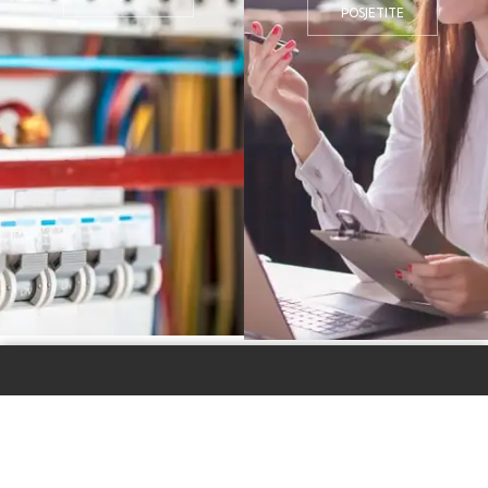
POSJETITE
Preduzeće Elektro Vukojević bavi se trgovinom
elektro materijala (kablovi, osigurači, utičnice,
prekidači, sklopke, interfoni, kamere, šifratori,