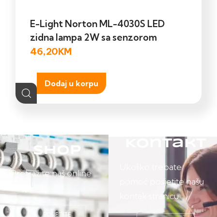
E-Light Norton ML-4030S LED
zidna lampa 2W sa senzorom
46,20
KM
Dodaj u korpu
Kontakt
Shop
Ukoliko trebate
Pretražite naš online
pomoć posjetite našu
shop.
kontak stranicu.
POSJETITE