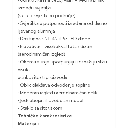
između svjetiljki
(veće osvjetljeno područje)
• Svjetiljka u potpunosti izrađena od tlačno
lijevanog aluminija
• Dostupna s 21, 42 ili 63 LED diode
• Inovativan i visokokvalitetan dizajn
(aerodinamičan izgled)
• Okomite linije upotpunjuju i osnažuju sliku
visoke
učinkovitosti proizvoda
• Oblik olakšava odvođenje topline
• Moderan izgled i aerodinamičan oblik
• Jednobojan ili dvobojan model
• Staklo sa sitotiskom
Tehničke karakteristike
Materijali