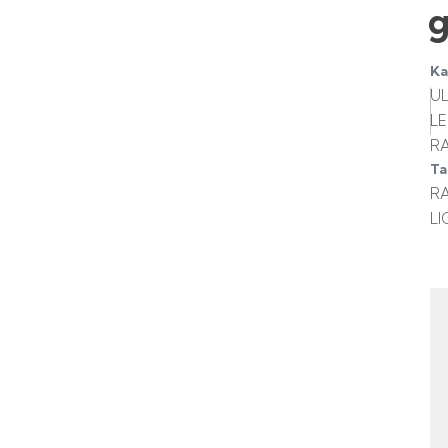
Ka
U
L
R
Ta
R
LI