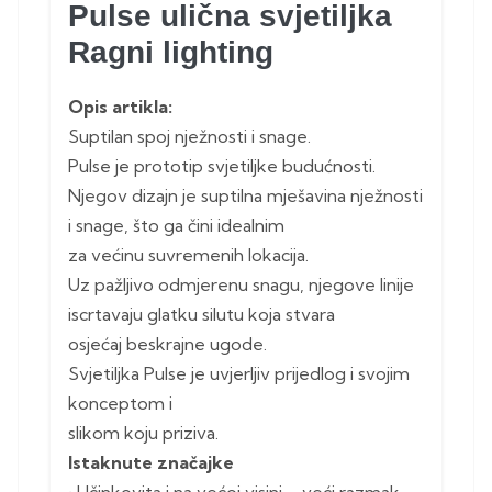
Pulse ulična svjetiljka
Ragni lighting
Opis artikla:
Suptilan spoj nježnosti i snage.
Pulse je prototip svjetiljke budućnosti.
Njegov dizajn je suptilna mješavina nježnosti
i snage, što ga čini idealnim
za većinu suvremenih lokacija.
Uz pažljivo odmjerenu snagu, njegove linije
iscrtavaju glatku silutu koja stvara
osjećaj beskrajne ugode.
Svjetiljka Pulse je uvjerljiv prijedlog i svojim
konceptom i
slikom koju priziva.
Istaknute značajke
• Učinkovita i na većoj visini – veći razmak