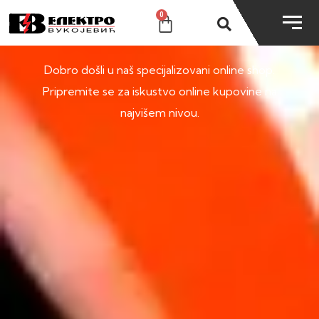
0
SHOP
Dobro došli u naš specijalizovani online shop.
Pripremite se za iskustvo online kupovine na
najvišem nivou.