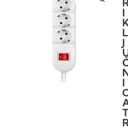
I
J
I