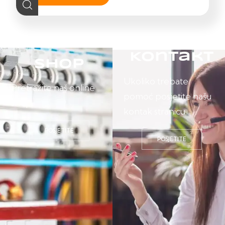
Kontakt
Shop
Ukoliko trebate
Pretražite naš online
pomoć posjetite našu
shop.
kontak stranicu.
POSJETITE
POSJETITE