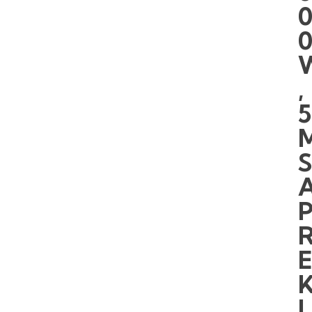
,
5
I