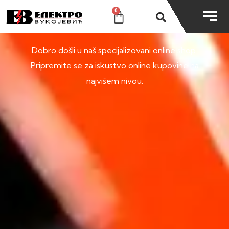
0
SHOP
Dobro došli u naš specijalizovani online shop.
Pripremite se za iskustvo online kupovine na
najvišem nivou.