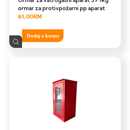
ormar za protivpožarni pp aparat
61,00
KM
Dodaj u korpu