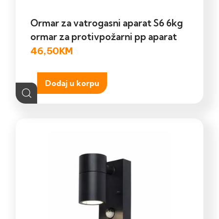
Ormar za vatrogasni aparat S6 6kg
ormar za protivpožarni pp aparat
46,50
KM
Dodaj u korpu