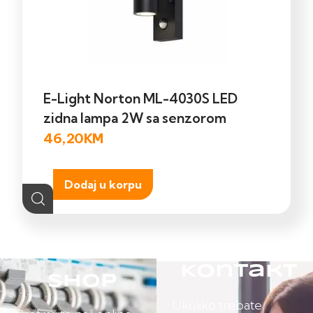
E-Light Norton ML-4030S LED
zidna lampa 2W sa senzorom
46,20
KM
Dodaj u korpu
Kontakt
Shop
Ukoliko trebate