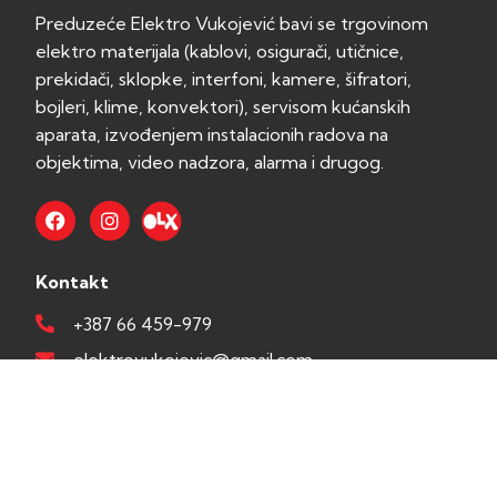
Preduzeće Elektro Vukojević bavi se trgovinom
elektro materijala (kablovi, osigurači, utičnice,
prekidači, sklopke, interfoni, kamere, šifratori,
bojleri, klime, konvektori), servisom kućanskih
aparata, izvođenjem instalacionih radova na
objektima, video nadzora, alarma i drugog.
Kontakt
+387 66 459-979
elektrovukojevic@gmail.com
Srđe Zlopogleđe 89 Banja Luka, RS, BiH
Radno vrijeme