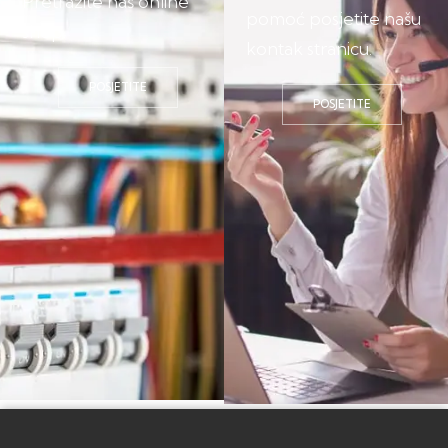
Pretražite naš online
pomoć posjetite našu
shop.
kontak stranicu.
POSJETITE
POSJETITE