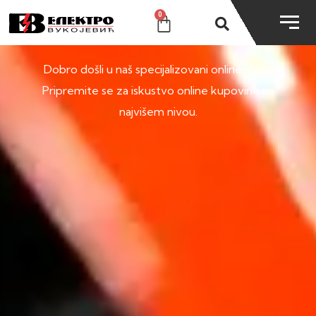
0
SHOP
Dobro došli u naš specijalizovani online shop.
Pripremite se za iskustvo online kupovine na
najvišem nivou.