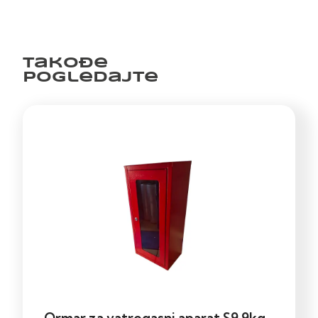
Takođe
pogledajte
Ormar za vatrogasni aparat S9 9kg