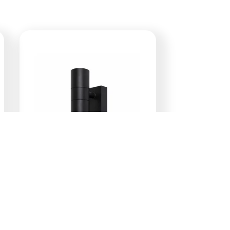
E-Light Norton ML-
4030S LED zidna
lampa 2W sa
senzorom