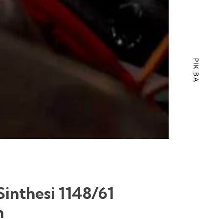
PIK.BA
Sinthesi 1148/61
n