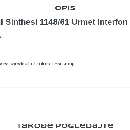
OPIS
l Sinthesi 1148/61 Urmet Interfon
a:
a na ugradnu kutiju ili na zidnu kutiju.
Takođe pogledajte