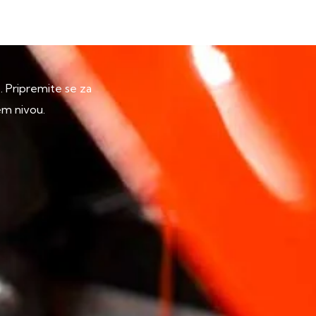
p. Pripremite se za
em nivou.