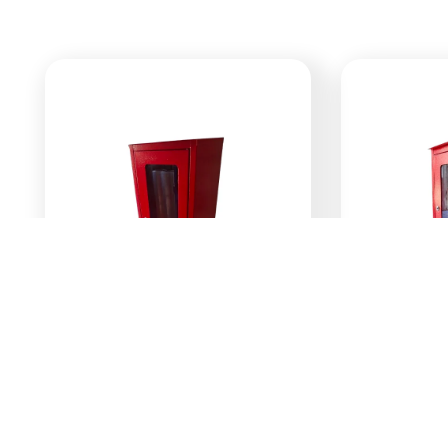
Ormar za vatrogasni
Ormar z
aparat S9 9kg ormar
aparat S
za protivpožarni pp
za proti
aparat
aparat