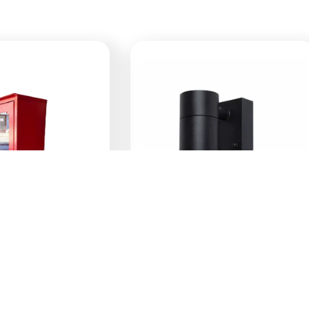
a vatrogasni
E-Light Norton ML-
6 6kg ormar
4031-1W vanjska zidna
vpožarni pp
lampa GU10
39,00
KM