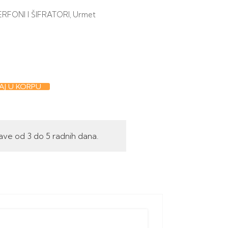
ERFONI I ŠIFRATORI
Urmet
,
J U KORPU
ave od 3 do 5 radnih dana.