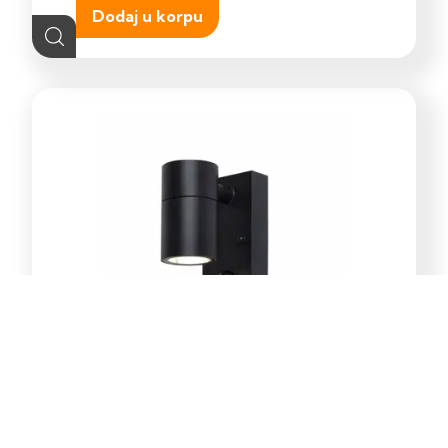
Dodaj u korpu
E-Light Norton ML-4031-1W
vanjska zidna lampa GU10
39,00
KM