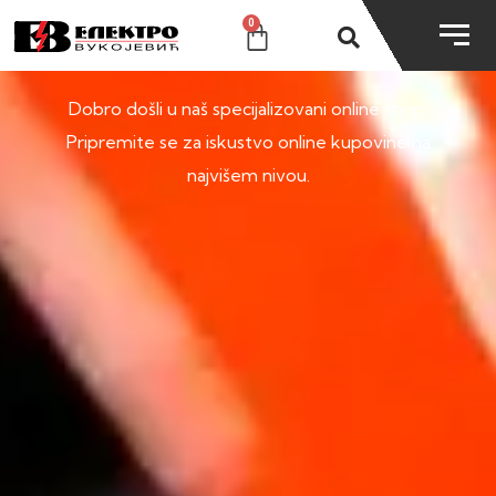
0
SHOP
Dobro došli u naš specijalizovani online shop.
Pripremite se za iskustvo online kupovine na
najvišem nivou.