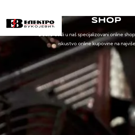
SHOP
Dobro došli u naš specijalizovani online sho
iskustvo online kupovine na najviš