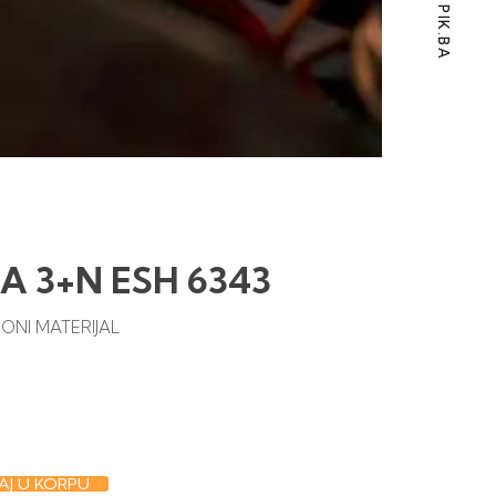
PIK.BA
3 A 3+N ESH 6343
ONI MATERIJAL
J U KORPU