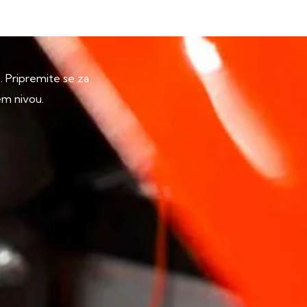
p. Pripremite se za
em nivou.