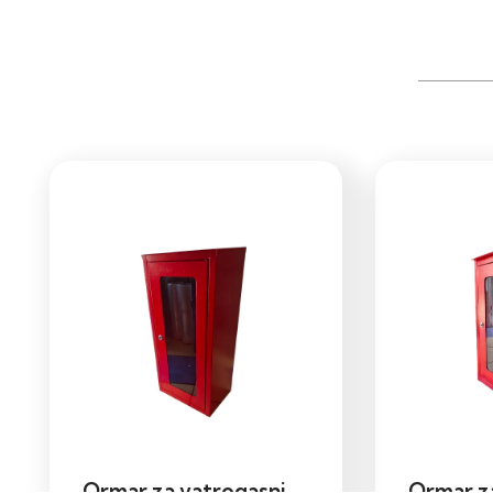
Ormar za vatrogasni
Ormar z