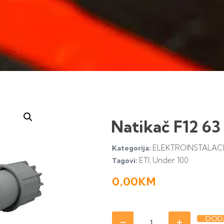
Natikač F12 6
ELEKTROINSTALACI
Kategorija:
ETI
Under 100
Tagovi:
,
0,00
KM
DODA