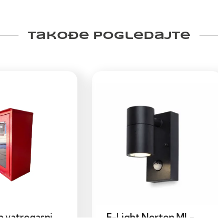
Takođe pogledajte
a vatrogasni
E-Light Norton ML-