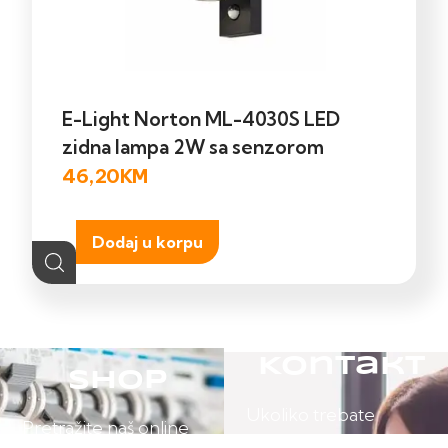
E-Light Norton ML-4030S LED
zidna lampa 2W sa senzorom
46,20
KM
Dodaj u korpu
Kontakt
Shop
Ukoliko trebate
Pretražite naš online
pomoć posjetite našu