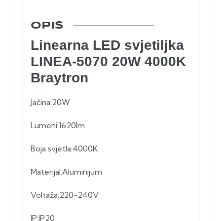
OPIS
Linearna LED svjetiljka
LINEA-5070 20W 4000K
Braytron
Jačina:20W
Lumeni:1620lm
Boja svjetla:4000K
Materijal:Aluminijum
Voltaža:220-240V
IP:IP20