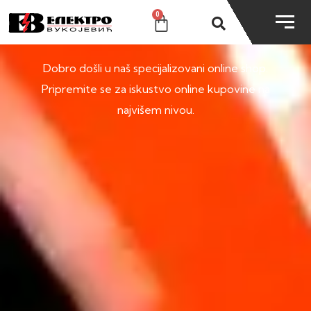
0
SHOP
Dobro došli u naš specijalizovani online shop.
Pripremite se za iskustvo online kupovine na
najvišem nivou.