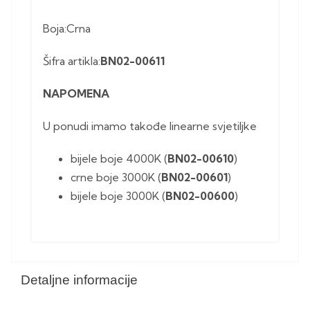
Boja:Crna
Šifra artikla:
BN02-00611
NAPOMENA
U ponudi imamo takođe linearne svjetiljke
bijele boje 4000K (
BN02-00610
)
crne boje 3000K (
BN02-00601
)
bijele boje 3000K (
BN02-00600
)
Detaljne informacije