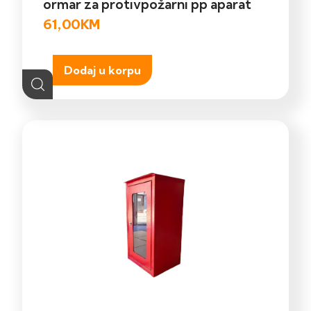
ormar za protivpožarni pp aparat
61,00
KM
Dodaj u korpu