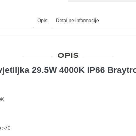
Opis
Detaljne informacije
OPIS
vjetiljka 29.5W 4000K IP66 Braytr
0K
) >70