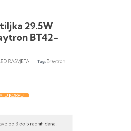
etiljka 29.5W
aytron BT42-
LED RASVJETA
Braytron
Tag:
J U KORPU
ave od 3 do 5 radnih dana.