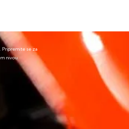
p. Pripremite se za
em nivou.