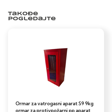
Takođe
pogledajte
Ormar za vatrogasni aparat S9 9kg
ormar za protivpožarni pp aparat