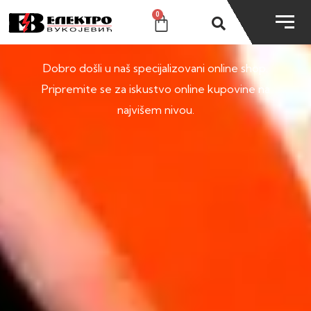
0
SHOP
Dobro došli u naš specijalizovani online shop.
Pripremite se za iskustvo online kupovine na
najvišem nivou.