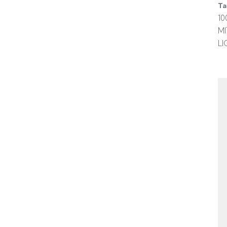
Ta
10
M
LI