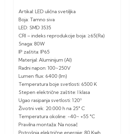
Artikal: LED ulična svetiljka
Boja: Tamno siva
LED: SMD 3535
CRI – indeks reprodukcije boja: ≥65(Ra)
Snaga: 80W
IP zaštita: IP65
Materijal: Aluminijum (Al)
Radni napon: 100~250V
Lumen flux: 6400 (lm)
Temperatura boje svetlosti: 6500 K
Stepen električne zaštite: I klasa
Ugao rasipanja svetlosti: 120º
Životni vek: 20.000 h na 25° C
Temperatura okoline: -40~ +55 °C
Pravilna montaža: Na nosač
Potrošnja električne energije: 80 Kwh