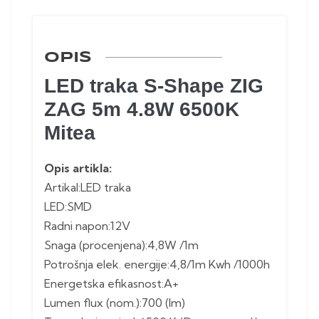
OPIS
LED traka S-Shape ZIG
ZAG 5m 4.8W 6500K
Mitea
Opis artikla:
Artikal:LED traka
LED:SMD
Radni napon:12V
Snaga (procenjena):4,8W /1m
Potrošnja elek. energije:4,8/1m Kwh /1000h
Energetska efikasnost:A+
Lumen flux (nom.):700 (lm)