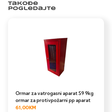
Takođe
pogledajte
Ormar za vatrogasni aparat S9 9kg
ormar za protivpožarni pp aparat
61,00
KM