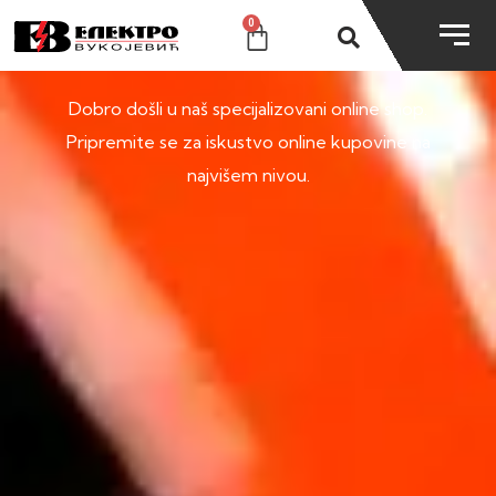
0
SHOP
Dobro došli u naš specijalizovani online shop.
Pripremite se za iskustvo online kupovine na
najvišem nivou.