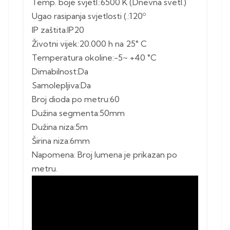
Temp. boje svjetl.:6500 K (Dnevna svetl.)
Ugao rasipanja svjetlosti (.:120º
IP zaštita:IP20
Životni vijek:20.000 h na 25° C
Temperatura okoline:-5~ +40 °C
Dimabilnost:Da
Samolepljiva:Da
Broj dioda po metru:60
Dužina segmenta:50mm
Dužina niza:5m
Širina niza:6mm
Napomena: Broj lumena je prikazan po
metru.