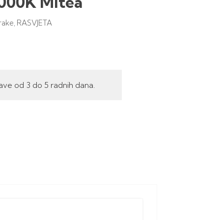
000K Mitea
rake
RASVJETA
,
ave od 3 do 5 radnih dana.