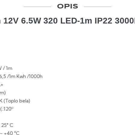
OPIS
 12V 6.5W 320 LED-1m IP22 3000
W / 1m
e:6,5 /1m Kwh /1000h
A+
lm)
K (Toplo bela)
(.:120º
a 25° C
5~ +40 °C