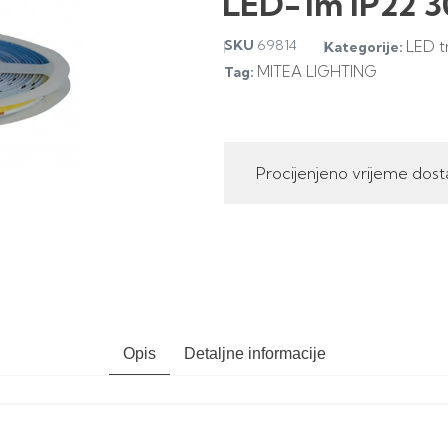
LED-1m IP22 3
SKU
69814
LED t
Kategorije:
MITEA LIGHTING
Tag:
Procijenjeno vrijeme dost
Opis
Detaljne informacije