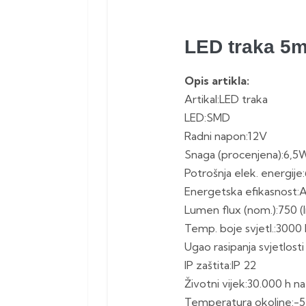
LED traka 5m
Opis artikla:
Artikal:LED traka
LED:SMD
Radni napon:12V
Snaga (procenjena):6,5
Potrošnja elek. energij
Energetska efikasnost:
Lumen flux (nom.):750 (
Temp. boje svjetl.:3000 
Ugao rasipanja svjetlosti 
IP zaštita:IP 22
Životni vijek:30.000 h n
Temperatura okoline:-