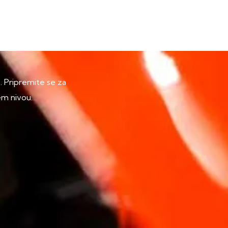
p. Pripremite se za
em nivou.