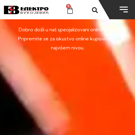
0
SHOP
Dobro došli u naš specijalizovani online shop.
Pripremite se za iskustvo online kupovine na
najvišem nivou.