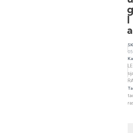
l
a
S
05
Ka
L
sij
R
Ta
ta
ra