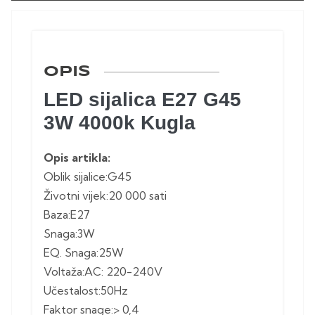
OPIS
LED sijalica E27 G45
3W 4000k Kugla
Opis artikla:
Oblik sijalice:G45
Životni vijek:20 000 sati
Baza:E27
Snaga:3W
EQ. Snaga:25W
Voltaža:AC: 220-240V
Učestalost:50Hz
Faktor snage:> 0,4