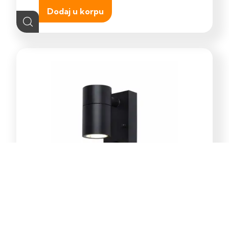
Dodaj u korpu
E-Light Norton ML-4031-1W
vanjska zidna lampa GU10