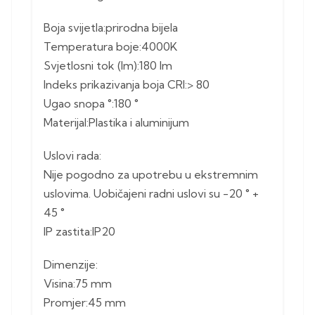
Boja svijetla:prirodna bijela
Temperatura boje:4000K
Svjetlosni tok (lm):180 lm
Indeks prikazivanja boja CRI:> 80
Ugao snopa °:180 °
Materijal:Plastika i aluminijum
Uslovi rada:
Nije pogodno za upotrebu u ekstremnim
uslovima. Uobičajeni radni uslovi su -20 ° +
45 °
IP zastita:IP20
Dimenzije:
Visina:75 mm
Promjer:45 mm