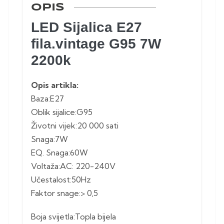
OPIS
LED Sijalica E27
fila.vintage G95 7W
2200k
Opis artikla:
Baza:E27
Oblik sijalice:G95
Životni vijek:20 000 sati
Snaga:7W
EQ. Snaga:60W
Voltaža:AC: 220-240V
Učestalost:50Hz
Faktor snage:> 0,5
Boja svijetla:Topla bijela