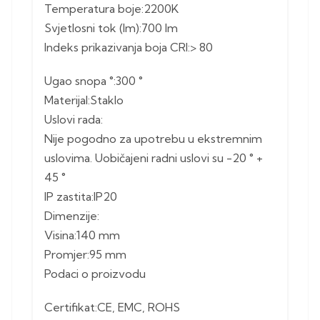
Temperatura boje:2200K
Svjetlosni tok (lm):700 lm
Indeks prikazivanja boja CRI:> 80
Ugao snopa °:300 °
Materijal:Staklo
Uslovi rada:
Nije pogodno za upotrebu u ekstremnim
uslovima. Uobičajeni radni uslovi su -20 ° +
45 °
IP zastita:IP20
Dimenzije:
Visina:140 mm
Promjer:95 mm
Podaci o proizvodu
Certifikat:CE, EMC, ROHS