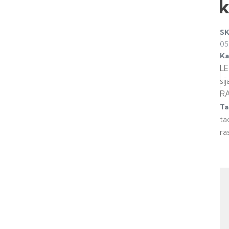
S
05
Ka
L
sij
R
Ta
ta
ra