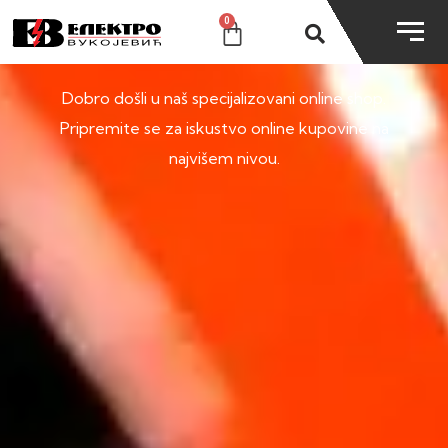
0
SHOP
Dobro došli u naš specijalizovani online shop.
Pripremite se za iskustvo online kupovine na
najvišem nivou.