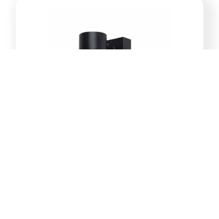
E-Light Norton ML-4031-1W
vanjska zidna lampa GU10
39,00
KM
Dodaj u korpu