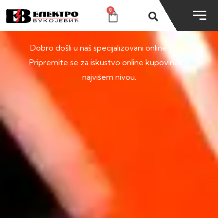
0
SHOP
Dobro došli u naš specijalizovani online shop.
Pripremite se za iskustvo online kupovine na
najvišem nivou.