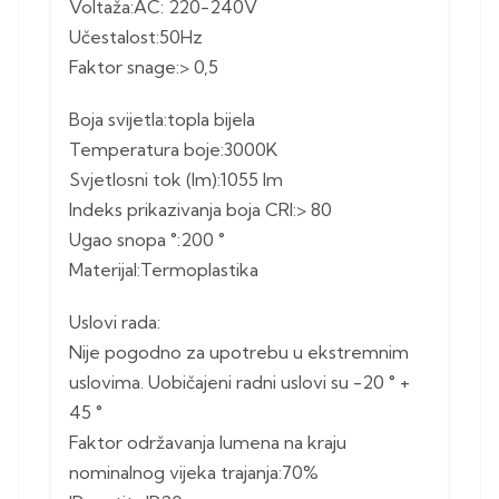
Voltaža:AC: 220-240V
Učestalost:50Hz
Faktor snage:> 0,5
Boja svijetla:topla bijela
Temperatura boje:3000K
Svjetlosni tok (lm):1055 lm
Indeks prikazivanja boja CRI:> 80
Ugao snopa °:200 °
Materijal:Termoplastika
Uslovi rada:
Nije pogodno za upotrebu u ekstremnim
uslovima. Uobičajeni radni uslovi su -20 ° +
45 °
Faktor održavanja lumena na kraju
nominalnog vijeka trajanja:70%