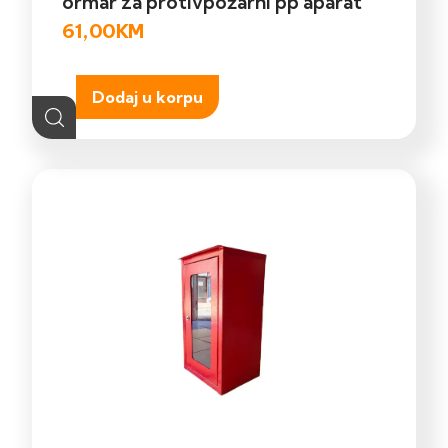
ormar za protivpožarni pp aparat
61,00
KM
Dodaj u korpu