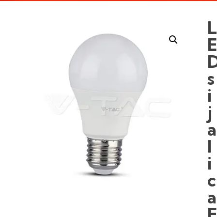
s
i
j
a
l
i
c
a