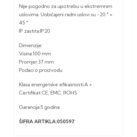
Nije pogodno za upotrebu u ekstremnim
uslovima. Uobičajeni radni uslovi su -20 ° +
45 °
IP zastita:IP20
Dimenzije:
Visina:100 mm
Promjer:37 mm
Podaci o proizvodu
Klasa energetske efikasnosti:A +
Certifikat:CE, EMC, ROHS
Garancija:5 godina
ŠIFRA ARTIKLA:050597