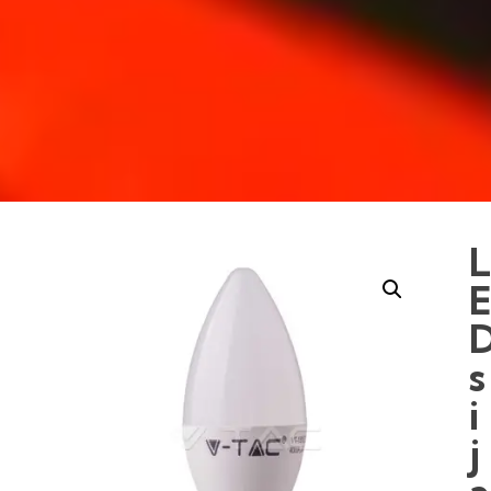
s
i
j