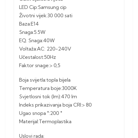
LED Cip:Samsung cip
Životni vijek:30 000 sati
Baza:E14
Snaga:5.5W
EQ. Snaga:40W
Voltaža:AC: 220-240V
Učestalost:50Hz
Faktor snage:> 0,5
Boja svijetla:topla bijela
Temperatura boje:3000K
Svjetlosni tok (lm):470 lm
Indeks prikazivanja boja CRI:> 80
Ugao snopa °:200 °
Materijal:Termoplastika
Uslovi rada: