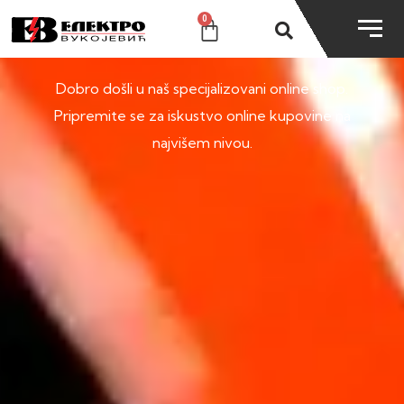
0
SHOP
Dobro došli u naš specijalizovani online shop.
Pripremite se za iskustvo online kupovine na
najvišem nivou.