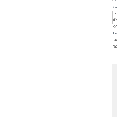
04
Ka
L
sij
R
Ta
ta
ra