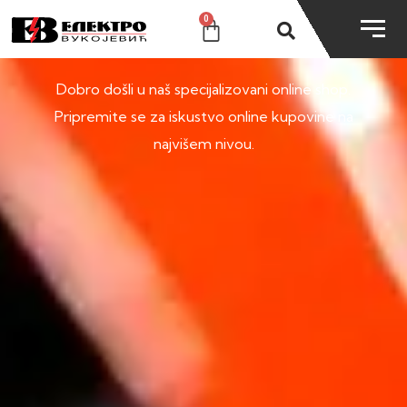
0
SHOP
Dobro došli u naš specijalizovani online shop.
Pripremite se za iskustvo online kupovine na
najvišem nivou.