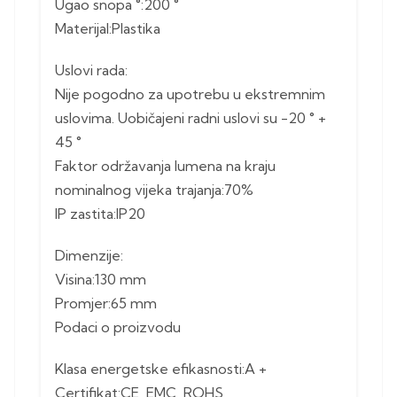
Ugao snopa °:200 °
Materijal:Plastika
Uslovi rada:
Nije pogodno za upotrebu u ekstremnim
uslovima. Uobičajeni radni uslovi su -20 ° +
45 °
Faktor održavanja lumena na kraju
nominalnog vijeka trajanja:70%
IP zastita:IP20
Dimenzije:
Visina:130 mm
Promjer:65 mm
Podaci o proizvodu
Klasa energetske efikasnosti:A +
Certifikat:CE, EMC, ROHS