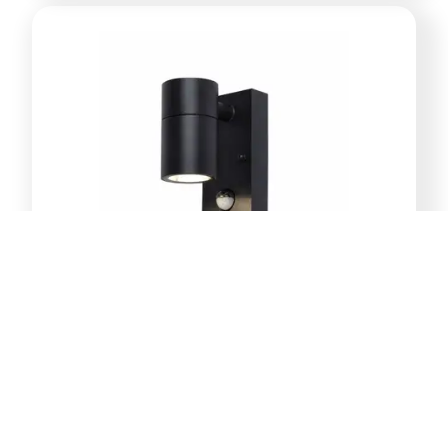
E-Light Norton ML-4031-1W
vanjska zidna lampa GU10
39,00
KM
Dodaj u korpu