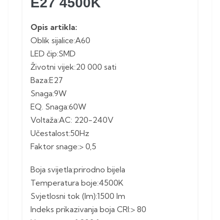
E27 4500K
Opis artikla:
Oblik sijalice:A60
LED čip:SMD
Životni vijek:20 000 sati
Baza:E27
Snaga:9W
EQ. Snaga:60W
Voltaža:AC: 220-240V
Učestalost:50Hz
Faktor snage:> 0,5
Boja svijetla:prirodno bijela
Temperatura boje:4500K
Svjetlosni tok (lm):1500 lm
Indeks prikazivanja boja CRI:> 80