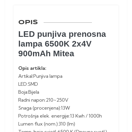
OPIS
LED punjiva prenosna
lampa 6500K 2x4V
900mAh Mitea
Opis artikla:
Artikal:Punjiva lampa
LED:SMD
Boja:Bijela
Radni napon:210~250V
Snaga (procenjena):13W
Potrošnja elek. energije:13 Kwh / 1000h
Lumen flux (nom.):310 (lm)
Temp. boje svjetl.:6500 K (Dnevna svetl.)