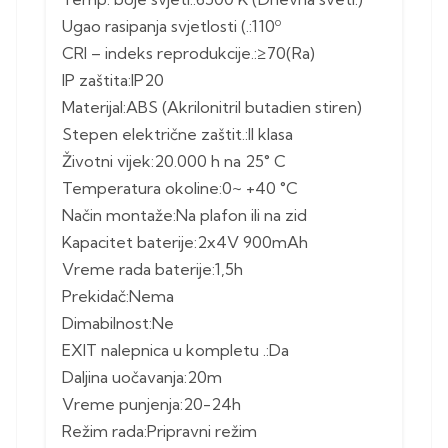
Ugao rasipanja svjetlosti (.:110º
CRI – indeks reprodukcije.:≥70(Ra)
IP zaštita:IP20
Materijal:ABS (Akrilonitril butadien stiren)
Stepen električne zaštit.:II klasa
Životni vijek:20.000 h na 25° C
Temperatura okoline:0~ +40 °C
Način montaže:Na plafon ili na zid
Kapacitet baterije:2x4V 900mAh
Vreme rada baterije:1,5h
Prekidač:Nema
Dimabilnost:Ne
EXIT nalepnica u kompletu .:Da
Daljina uočavanja:20m
Vreme punjenja:20-24h
Režim rada:Pripravni režim