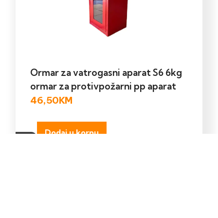
Ormar za vatrogasni aparat S6 6kg
ormar za protivpožarni pp aparat
46,50
KM
Dodaj u korpu