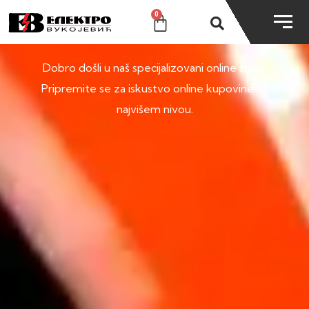
0
SHOP
Dobro došli u naš specijalizovani online shop.
Pripremite se za iskustvo online kupovine na
najvišem nivou.