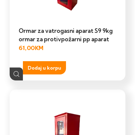
Ormar za vatrogasni aparat S9 9kg
ormar za protivpožarni pp aparat
61,00
KM
Dodaj u korpu