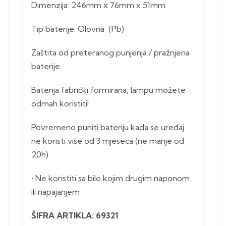
Dimenzija: 246mm x 76mm x 51mm
Tip baterije: Olovna (Pb)
Zaštita od preteranog punjenja / pražnjena
baterije.
Baterija fabrički formirana, lampu možete
odmah koristiti!
Povremeno puniti bateriju kada se uređaj
ne koristi više od 3 mjeseca (ne manje od
20h).
• Ne koristiti sa bilo kojim drugim naponom
ili napajanjem
ŠIFRA ARTIKLA: 69321