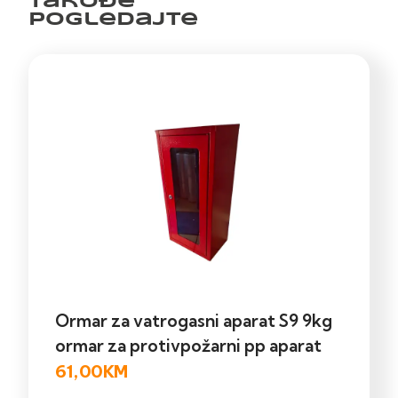
Takođe
pogledajte
Ormar za vatrogasni aparat S9 9kg
ormar za protivpožarni pp aparat
61,00
KM