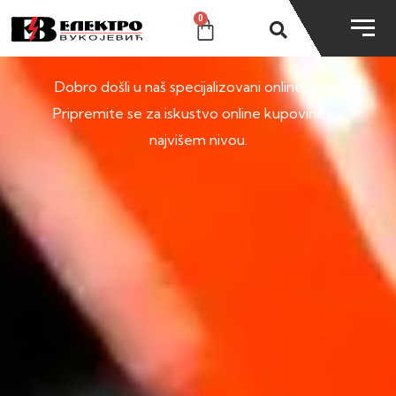
0
SHOP
Dobro došli u naš specijalizovani online shop.
Pripremite se za iskustvo online kupovine na
najvišem nivou.