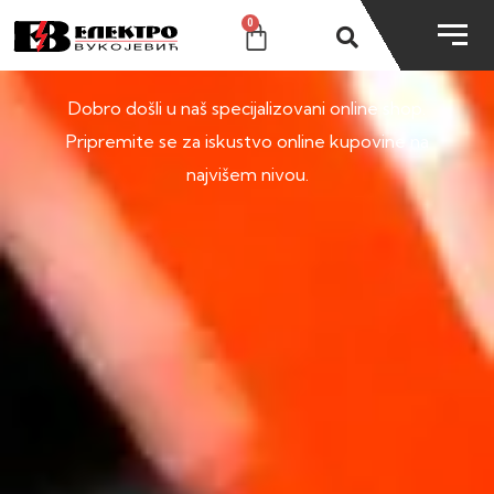
0
SHOP
Dobro došli u naš specijalizovani online shop.
Pripremite se za iskustvo online kupovine na
najvišem nivou.