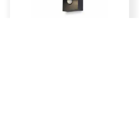
E-Light Norton ML-4031-1W
vanjska zidna lampa GU10
39,00
KM
Dodaj u korpu