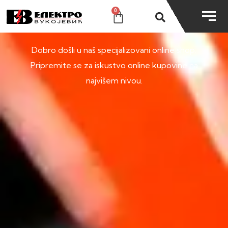
0
SHOP
Dobro došli u naš specijalizovani online shop.
Pripremite se za iskustvo online kupovine na
najvišem nivou.