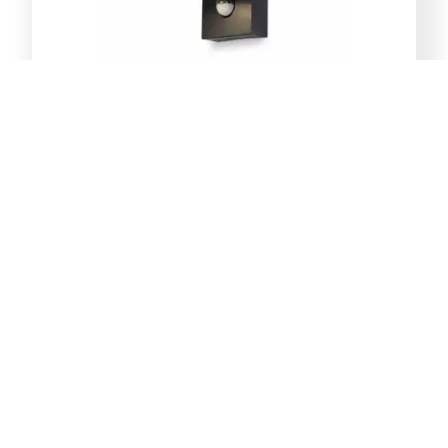
E-Light Norton ML-4031-1W
vanjska zidna lampa GU10
39,00
KM
Dodaj u korpu