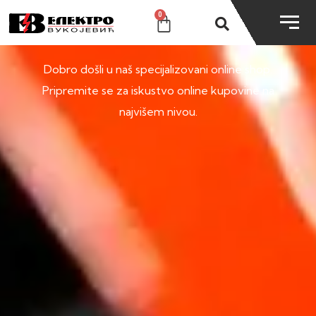
0
SHOP
Dobro došli u naš specijalizovani online shop.
Pripremite se za iskustvo online kupovine na
najvišem nivou.