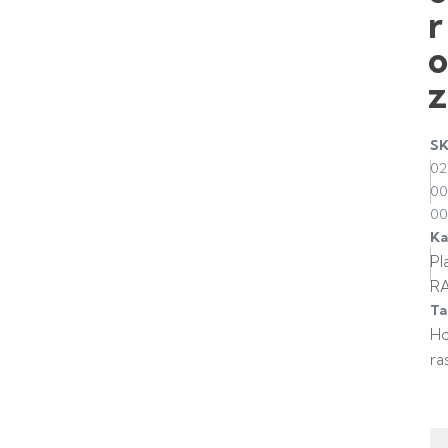
r
z
S
02
00
00
Ka
Pl
R
Ta
H
ra