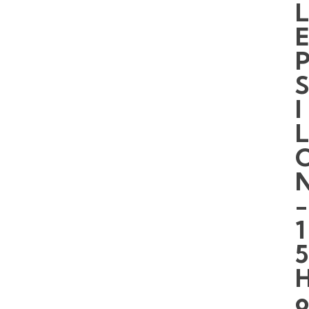
I
-
1
5