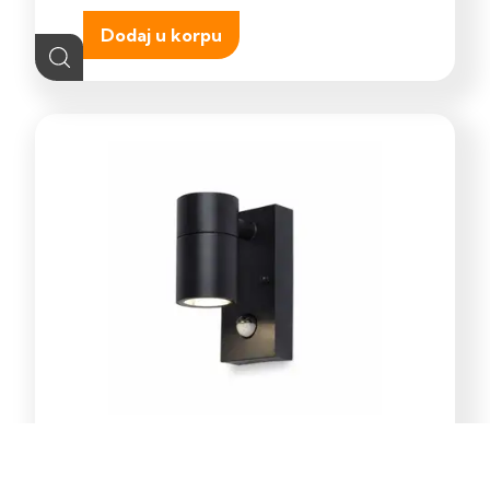
Dodaj u korpu
E-Light Norton ML-4031-1W
vanjska zidna lampa GU10