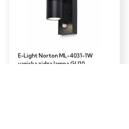
E-Light Norton ML-4031-1W
vanjska zidna lampa GU10
39,00
KM
Dodaj u korpu