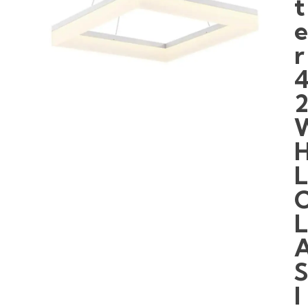
t
r
I