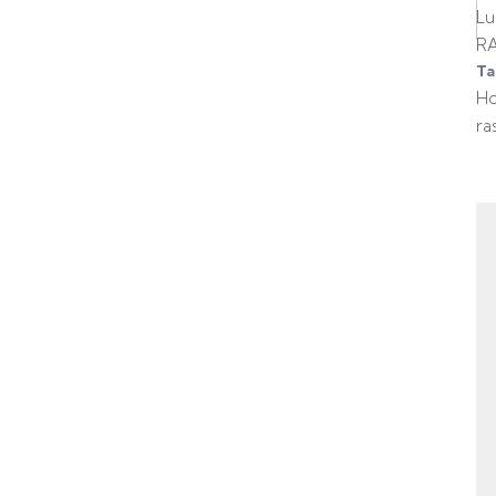
Lu
R
Ta
H
ra