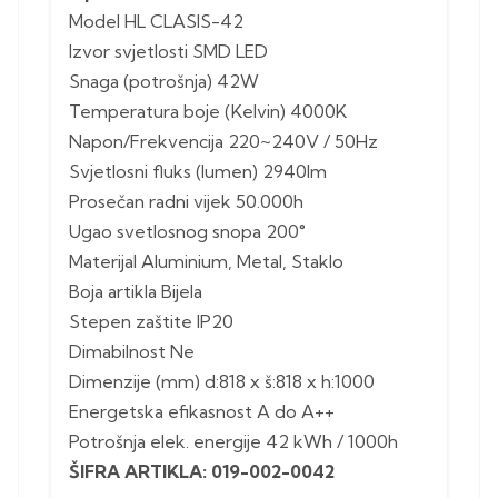
Model HL CLASIS-42
Izvor svjetlosti SMD LED
Snaga (potrošnja) 42W
Temperatura boje (Kelvin) 4000K
Napon/Frekvencija 220~240V / 50Hz
Svjetlosni fluks (lumen) 2940lm
Prosečan radni vijek 50.000h
Ugao svetlosnog snopa 200°
Materijal Aluminium, Metal, Staklo
Boja artikla Bijela
Stepen zaštite IP20
Dimabilnost Ne
Dimenzije (mm) d:818 x š:818 x h:1000
Energetska efikasnost A do A++
Potrošnja elek. energije 42 kWh / 1000h
ŠIFRA ARTIKLA: 019-002-0042