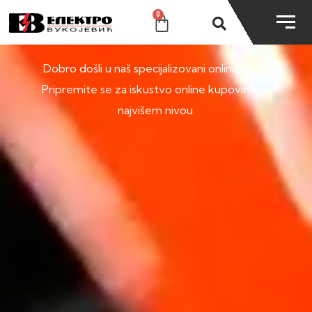
0
SHOP
Dobro došli u naš specijalizovani online shop.
Pripremite se za iskustvo online kupovine na
najvišem nivou.