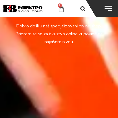
0
SHOP
Dobro došli u naš specijalizovani online shop.
Pripremite se za iskustvo online kupovine na
najvišem nivou.