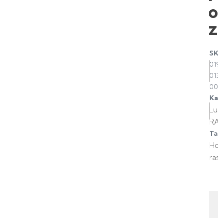
z
S
01
01
00
Ka
Lu
R
Ta
H
ra