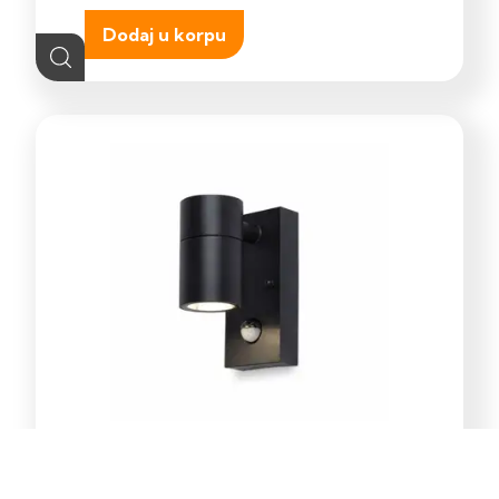
Dodaj u korpu
E-Light Norton ML-4031-1W
vanjska zidna lampa GU10