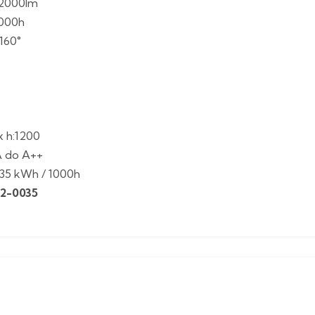
) 2000lm
.000h
160°
x h:1200
A do A++
e 35 kWh / 1000h
12-0035