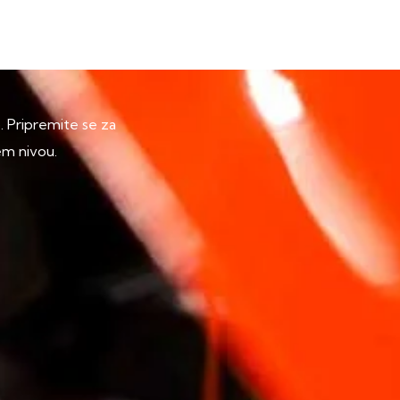
p. Pripremite se za
em nivou.