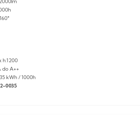
) 2000lm
.000h
160°
x h:1200
A do A++
e 35 kWh / 1000h
12-0035