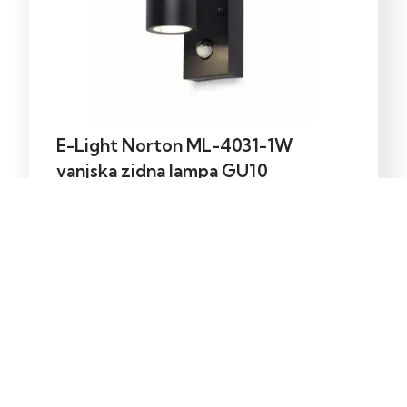
E-Light Norton ML-4031-1W
vanjska zidna lampa GU10
39,00
KM
Dodaj u korpu