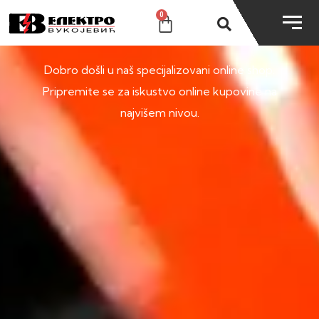
0
SHOP
Dobro došli u naš specijalizovani online shop.
Pripremite se za iskustvo online kupovine na
najvišem nivou.