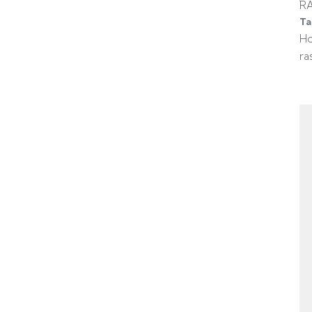
R
Ta
H
ra