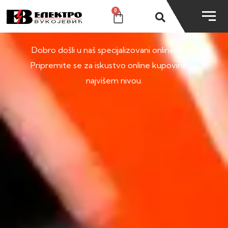
0
SHOP
Dobro došli u naš specijalizovani online shop.
Pripremite se za iskustvo online kupovine na
najvišem nivou.