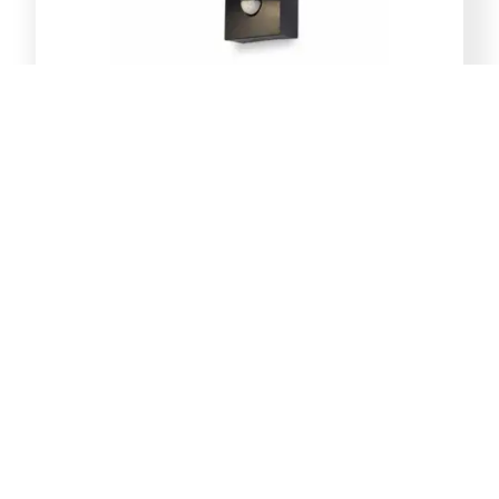
E-Light Norton ML-4031-1W
vanjska zidna lampa GU10
39,00
KM
Dodaj u korpu