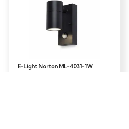
E-Light Norton ML-4031-1W
vanjska zidna lampa GU10
39,00
KM
Dodaj u korpu