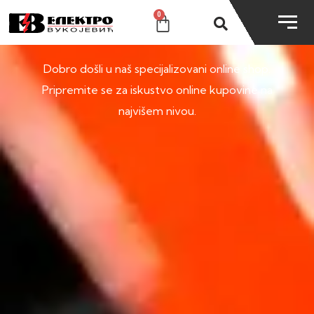
0
SHOP
Dobro došli u naš specijalizovani online shop.
Pripremite se za iskustvo online kupovine na
najvišem nivou.