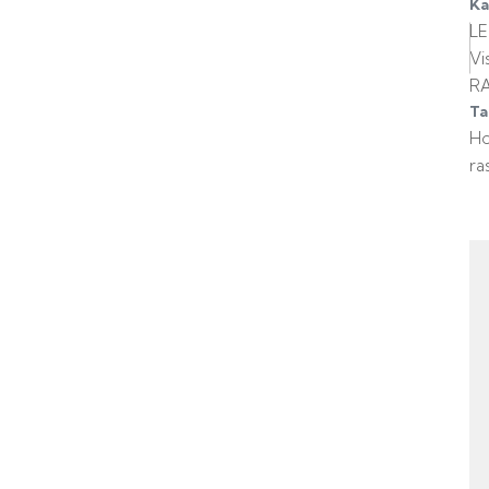
Ka
L
Vis
R
Ta
H
ra