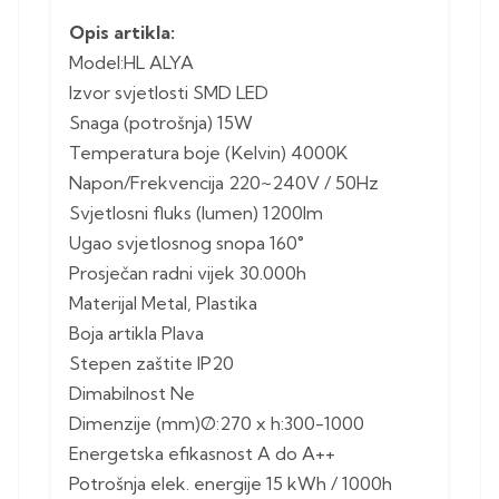
Opis artikla:
Model:HL ALYA
Izvor svjetlosti SMD LED
Snaga (potrošnja) 15W
Temperatura boje (Kelvin) 4000K
Napon/Frekvencija 220~240V / 50Hz
Svjetlosni fluks (lumen) 1200lm
Ugao svjetlosnog snopa 160°
Prosječan radni vijek 30.000h
Materijal Metal, Plastika
Boja artikla Plava
Stepen zaštite IP20
Dimabilnost Ne
Dimenzije (mm)Ø:270 x h:300-1000
Energetska efikasnost A do A++
Potrošnja elek. energije 15 kWh / 1000h