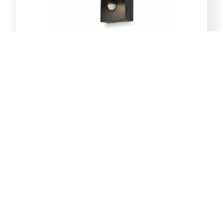
E-Light Norton ML-4031-1W
vanjska zidna lampa GU10
39,00
KM
Dodaj u korpu