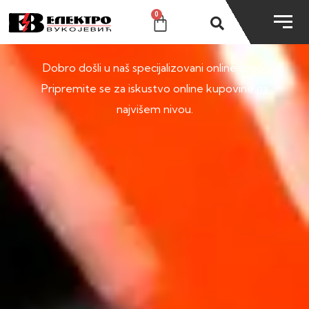
0
SHOP
Dobro došli u naš specijalizovani online shop.
Pripremite se za iskustvo online kupovine na
najvišem nivou.