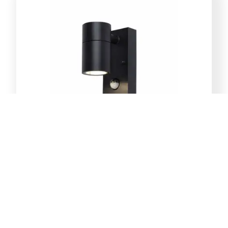
E-Light Norton ML-4031-1W
vanjska zidna lampa GU10
39,00
KM
Dodaj u korpu