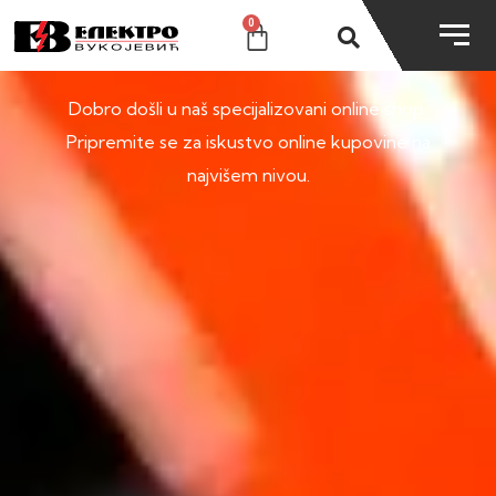
0
SHOP
Dobro došli u naš specijalizovani online shop.
Pripremite se za iskustvo online kupovine na
najvišem nivou.