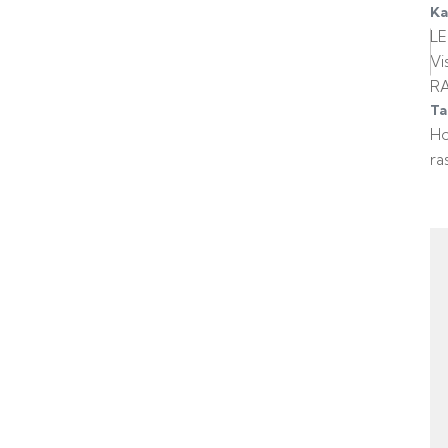
Ka
L
Vis
R
Ta
H
ra