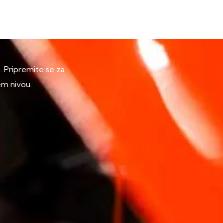
p. Pripremite se za
em nivou.