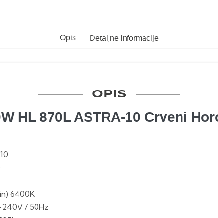
Opis
Detaljne informacije
OPIS
0W HL 870L ASTRA-10 Crveni Hor
-10
D
in) 6400K
~240V / 50Hz