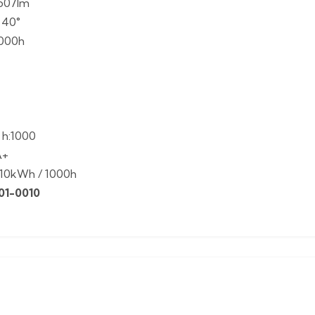
 507lm
 40°
.000h
 h:1000
A+
e 10kWh / 1000h
01-0010