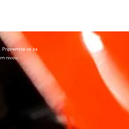
p. Pripremite se za
em nivou.