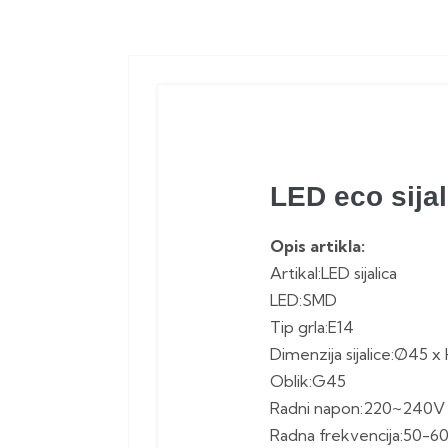
LED eco sija
Opis artikla:
Artikal:LED sijalica
LED:SMD
Tip grla:E14
Dimenzija sijalice:Ø45
Oblik:G45
Radni napon:220~240V
Radna frekvencija:50-6