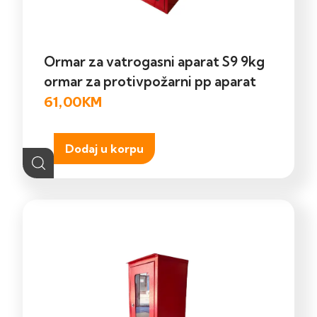
Ormar za vatrogasni aparat S9 9kg
ormar za protivpožarni pp aparat
61,00
KM
Dodaj u korpu