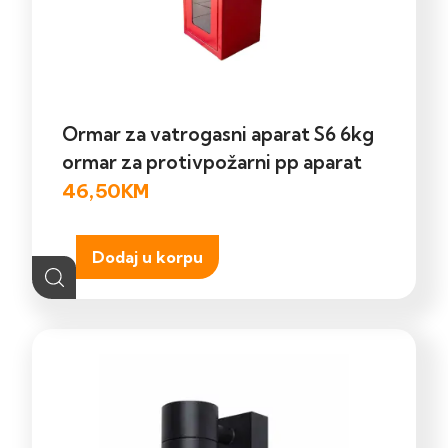
Ormar za vatrogasni aparat S6 6kg
ormar za protivpožarni pp aparat
46,50
KM
Dodaj u korpu