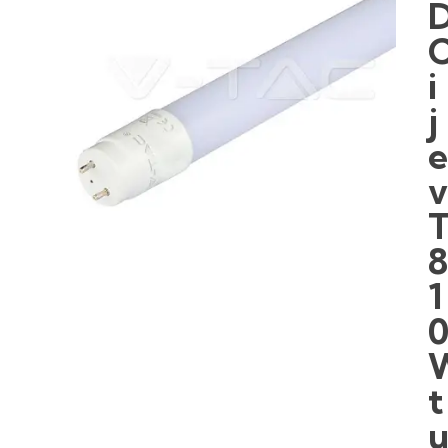
i
j
1
t