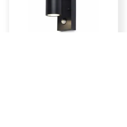
E-Light Norton ML-4031-1W
vanjska zidna lampa GU10
39,00
KM
Dodaj u korpu