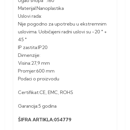
Ugao snopa °:160 °
Materijal:Nanoplastika
Uslovi rada:
Nije pogodno za upotrebu u ekstremnim
uslovima. Uobičajeni radni uslovi su -20 ° +
45 °
IP zastita:IP20
Dimenzije:
Visina:27,9 mm
Promjer:600 mm
Podaci o proizvodu
Certifikat:CE, EMC, ROHS
Garancija:5 godina
ŠIFRA ARTIKLA:054779